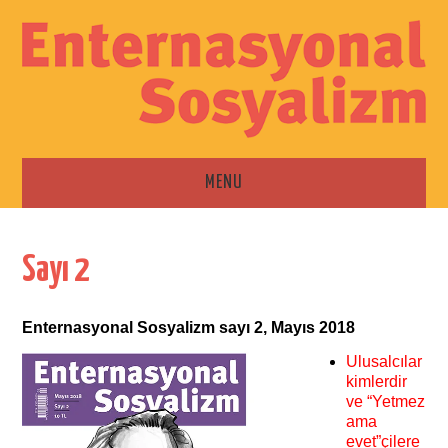
MENU
ANA SAYFA
Sayı 2
ESKI SAYILAR
Enternasyonal Sosyalizm sayı 2, Mayıs 2018
İLETIŞIM
Ulusalcılar
kimlerdir
ve “Yetmez
ama
evet”çilere