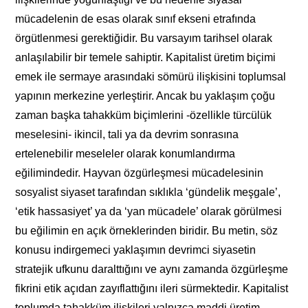
mücadelenin de esas olarak sınıf ekseni etrafında
örgütlenmesi gerektiğidir. Bu varsayım tarihsel olarak
anlaşılabilir bir temele sahiptir. Kapitalist üretim biçimi
emek ile sermaye arasındaki sömürü ilişkisini toplumsal
yapının merkezine yerleştirir. Ancak bu yaklaşım çoğu
zaman başka tahakküm biçimlerini -özellikle türcülük
meselesini- ikincil, tali ya da devrim sonrasına
ertelenebilir meseleler olarak konumlandırma
eğilimindedir. Hayvan özgürleşmesi mücadelesinin
sosyalist siyaset tarafından sıklıkla ‘gündelik meşgale’,
‘etik hassasiyet’ ya da ‘yan mücadele’ olarak görülmesi
bu eğilimin en açık örneklerinden biridir. Bu metin, söz
konusu indirgemeci yaklaşımın devrimci siyasetin
stratejik ufkunu daralttığını ve aynı zamanda özgürleşme
fikrini etik açıdan zayıflattığını ileri sürmektedir. Kapitalist
toplumda tahakküm ilişkileri yalnızca maddi üretim