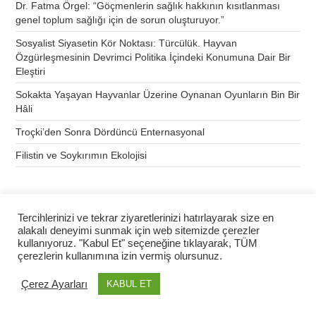
Dr. Fatma Örgel: “Göçmenlerin sağlık hakkının kısıtlanması
genel toplum sağlığı için de sorun oluşturuyor.”
Sosyalist Siyasetin Kör Noktası: Türcülük. Hayvan
Özgürleşmesinin Devrimci Politika İçindeki Konumuna Dair Bir
Eleştiri
Sokakta Yaşayan Hayvanlar Üzerine Oynanan Oyunların Bin Bir
Hâli
Troçki’den Sonra Dördüncü Enternasyonal
Filistin ve Soykırımın Ekolojisi
DOSTLARIMIZ
Tercihlerinizi ve tekrar ziyaretlerinizi hatırlayarak size en
alakalı deneyimi sunmak için web sitemizde çerezler
kullanıyoruz. "Kabul Et" seçeneğine tıklayarak, TÜM
çerezlerin kullanımına izin vermiş olursunuz.
Çerez Ayarları
KABUL ET