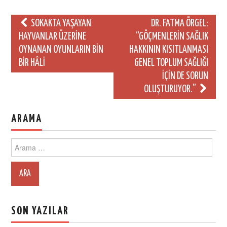
Post
SOKAKTA YAŞAYAN
DR. FATMA ÖRGEL:
navigation
HAYVANLAR ÜZERINE
“GÖÇMENLERIN SAĞLIK
OYNANAN OYUNLARIN BIN
HAKKININ KISITLANMASI
BIR HÂLI
GENEL TOPLUM SAĞLIĞI
IÇIN DE SORUN
OLUŞTURUYOR.”
ARAMA
Search
for:
SON YAZILAR