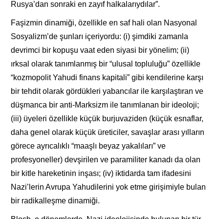
Rusya’dan sonraki en zayıf halkalarıydılar”.
Faşizmin dinamiği, özellikle en saf hali olan Nasyonal
Sosyalizm’de şunları içeriyordu: (i) şimdiki zamanla
devrimci bir kopuşu vaat eden siyasi bir yönelim; (ii)
ırksal olarak tanımlanmış bir “ulusal topluluğu” özellikle
“kozmopolit Yahudi finans kapitali” gibi kendilerine karşı
bir tehdit olarak gördükleri yabancılar ile karşılaştıran ve
düşmanca bir anti-Marksizm ile tanımlanan bir ideoloji;
(iii) üyeleri özellikle küçük burjuvaziden (küçük esnaflar,
daha genel olarak küçük üreticiler, savaşlar arası yılların
görece ayrıcalıklı “maaşlı beyaz yakalıları” ve
profesyoneller) devşirilen ve paramiliter kanadı da olan
bir kitle hareketinin inşası; (iv) iktidarda tam ifadesini
Nazi’lerin Avrupa Yahudilerini yok etme girişimiyle bulan
bir radikalleşme dinamiği.