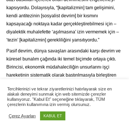
kapsıyordu. Dolayısıyla, “[kapitalizmin] tam gelişimini,
kendi antitezinin [sosyalist devrim] bir kısmını
kapsayacağı noktaya kadar gerçekleştirebilmesi için –
diyalektik muhalefette ‘aşılmasına’ izin vermemek için –
‘tezin’ [kapitalizmin] gerekliliğini yansıtıyordu.”
Pasif devrim, dünya savaşları arasındaki karşı devrim ve
küresel bunalım çağında iki temel biçimde ortaya çıktı.
Birincisi, ekonomik müdahaleciliğin unsurlarını işçi
hareketinin sistematik olarak bastırılmasıyla birleştiren
faşizmdi. İkincisi, Gramsci’nin “Amerikancılık ve Fordizm”
Tercihlerinizi ve tekrar ziyaretlerinizi hatırlayarak size en
olarak adlandırdığı, Franklin Roosevelt’in Yeni
alakalı deneyimi sunmak için web sitemizde çerezler
Anlaşması (New Deal) ile doruk noktasına çıkan ve
kullanıyoruz. "Kabul Et" seçeneğine tıklayarak, TÜM
çerezlerin kullanımına izin vermiş olursunuz.
Avrupa’da başarısız olan liberal kapitalizmin, kitle üretimi
temelinde yeniden örgütlenmesi ve proleter öznelliğin de
Çerez Ayarları
KABUL ET
onun ritimlerine uyum sağlayacak şekilde