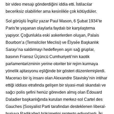
bir video mesajı gönderdiğini iddia etti. İstilacılar
beceriksiz olabilirler ama kesinlikle çok kötüydüler.
Sol görüşlü İngiliz yazar Paul Mason, 6 Şubat 1934’te
Paris’te yaşanan olaylarla faydalı bir karşılaştırma
yapıyor. Çoğunlukla eski askerlerden oluşan, Palais
Bourbon’a (Temsilciler Meclisi) ve Élysée Başkanlık
Sarayı’na saldırmayı hedefleyen aşırı sağ gruplar,
basının Fransız Üçüncü Cumhuriyeti’nin kaotik
parlamentarizminin yerine otoriter bir rejim kurmaya
yönelik ajitasyonu eşliğinde bir gösteri düzenlemişlerdi.
Maceracı bir iş insanı olan Alexandre Stavisky’nin intihar
ettiği iddiası etrafında gelişen bir siyasi-mali skandalı ve
sağcı polis şefini henüz görevden almış olan Édouard
Daladier başkanlığında kurulan merkez-sol Cartel des
Gauches (Sosyalist Parti tarafından desteklenen liberal-
burjuva Radikaller) hükümetini protesto ediyorlardı. İki