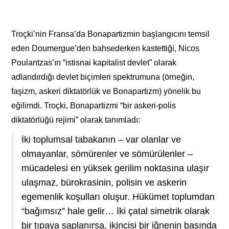
Troçki’nin Fransa’da Bonapartizmin başlangıcını temsil
eden Doumergue’den bahsederken kastettiği, Nicos
Poulantzas’ın “istisnai kapitalist devlet” olarak
adlandırdığı devlet biçimleri spektrumuna (örneğin,
faşizm, askeri diktatörlük ve Bonapartizm) yönelik bu
eğilimdi. Troçki, Bonapartizmi “bir askeri-polis
diktatörlüğü rejimi” olarak tanımladı:
İki toplumsal tabakanın – var olanlar ve
olmayanlar, sömürenler ve sömürülenler –
mücadelesi en yüksek gerilim noktasına ulaşır
ulaşmaz, bürokrasinin, polisin ve askerin
egemenlik koşulları oluşur. Hükümet toplumdan
“bağımsız” hale gelir… İki çatal simetrik olarak
bir tıpaya saplanırsa, ikincisi bir iğnenin başında