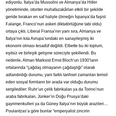
ediyordu. İtalya’da Mussolini ve Almanya’da Hitler
yönetiminde, otoriter muhafazakârları etkili bir şekilde
geride bırakan en saf haliyle (örneğin İspanya’da faşist
Falange, Franco’nun askeri diktatörlüğüne tabi oldu)
ortaya çıktı. Liberal Fransa’nın yanı sıra, Almanya ve
İtalya’nın kıta Avrupa’sındaki en sanayileşmiş iki
ekonomi olması tesadüf değildi. Elbette bu iki toplum,
eşitsiz ve birleşik gelişme süreciyle şekillendi. Bu
nedenle, Alman Marksist Ernst Bloch’un 1930’ların
ortalarında “çağdaş olmayanın çağdaşlığı” olarak
adlandırdığı durumu, yani farklı tarihsel zamanları temsil
eden sosyal formların bir arada var olduğu durumu
sergilediler: Ruhr’un çelik fabrikaları ya da Torino’nun
araba fabrikaları, Jünker’in Doğu Prusya’daki
gayrimenkulleri ya da Güney İtalya’nın büyük arazileri…
Poulantzas’a göre bunlar “emperyalist zincirin