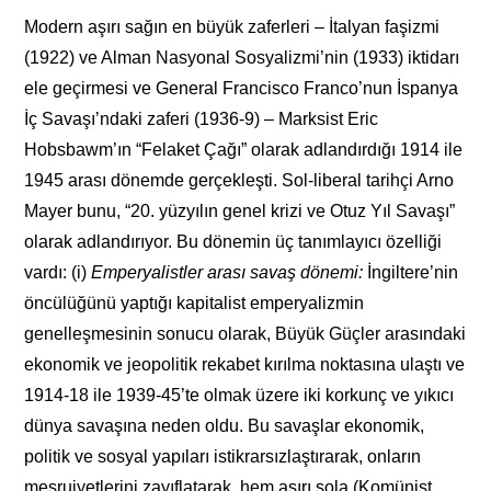
Modern aşırı sağın en büyük zaferleri – İtalyan faşizmi
(1922) ve Alman Nasyonal Sosyalizmi’nin (1933) iktidarı
ele geçirmesi ve General Francisco Franco’nun İspanya
İç Savaşı’ndaki zaferi (1936-9) – Marksist Eric
Hobsbawm’ın “Felaket Çağı” olarak adlandırdığı 1914 ile
1945 arası dönemde gerçekleşti. Sol-liberal tarihçi Arno
Mayer bunu, “20. yüzyılın genel krizi ve Otuz Yıl Savaşı”
olarak adlandırıyor. Bu dönemin üç tanımlayıcı özelliği
vardı: (i)
Emperyalistler arası savaş dönemi:
İngiltere’nin
öncülüğünü yaptığı kapitalist emperyalizmin
genelleşmesinin sonucu olarak, Büyük Güçler arasındaki
ekonomik ve jeopolitik rekabet kırılma noktasına ulaştı ve
1914-18 ile 1939-45’te olmak üzere iki korkunç ve yıkıcı
dünya savaşına neden oldu. Bu savaşlar ekonomik,
politik ve sosyal yapıları istikrarsızlaştırarak, onların
meşruiyetlerini zayıflatarak, hem aşırı sola (Komünist