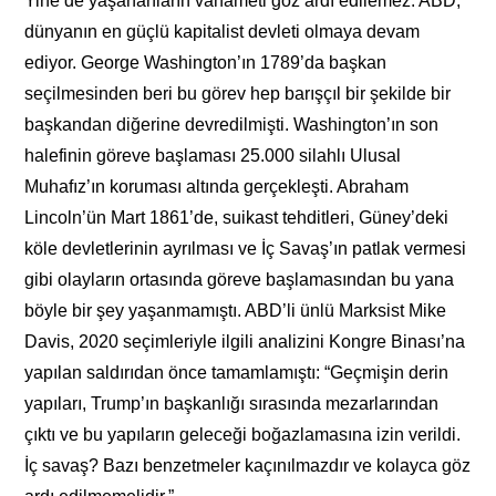
Yine de yaşananların vahameti göz ardı edilemez. ABD,
dünyanın en güçlü kapitalist devleti olmaya devam
ediyor. George Washington’ın 1789’da başkan
seçilmesinden beri bu görev hep barışçıl bir şekilde bir
başkandan diğerine devredilmişti. Washington’ın son
halefinin göreve başlaması 25.000 silahlı Ulusal
Muhafız’ın koruması altında gerçekleşti. Abraham
Lincoln’ün Mart 1861’de, suikast tehditleri, Güney’deki
köle devletlerinin ayrılması ve İç Savaş’ın patlak vermesi
gibi olayların ortasında göreve başlamasından bu yana
böyle bir şey yaşanmamıştı. ABD’li ünlü Marksist Mike
Davis, 2020 seçimleriyle ilgili analizini Kongre Binası’na
yapılan saldırıdan önce tamamlamıştı: “Geçmişin derin
yapıları, Trump’ın başkanlığı sırasında mezarlarından
çıktı ve bu yapıların geleceği boğazlamasına izin verildi.
İç savaş? Bazı benzetmeler kaçınılmazdır ve kolayca göz