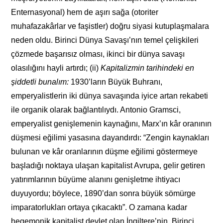
Enternasyonal) hem de aşırı sağa (otoriter
muhafazakârlar ve faşistler) doğru siyasi kutuplaşmalara
neden oldu. Birinci Dünya Savaşı’nın temel çelişkileri
çözmede başarısız olması, ikinci bir dünya savaşı
olasılığını hayli artırdı; (ii)
Kapitalizmin tarihindeki en
şiddetli bunalım:
1930’ların Büyük Buhranı,
emperyalistlerin iki dünya savaşında iyice artan rekabeti
ile organik olarak bağlantılıydı. Antonio Gramsci,
emperyalist genişlemenin kaynağını, Marx’ın kâr oranının
düşmesi eğilimi yasasına dayandırdı: “Zengin kaynakları
bulunan ve kâr oranlarının düşme eğilimi göstermeye
başladığı noktaya ulaşan kapitalist Avrupa, gelir getiren
yatırımlarının büyüme alanını genişletme ihtiyacı
duyuyordu; böylece, 1890’dan sonra büyük sömürge
imparatorlukları ortaya çıkacaktı”. O zamana kadar
hegemonik kapitalist devlet olan İngiltere’nin, Birinci