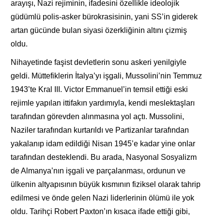
arayışı, Nazi rejiminin, ifadesini özellikle ideolojik
güdümlü polis-asker bürokrasisinin, yani SS’in giderek
artan gücünde bulan siyasi özerkliğinin altını çizmiş
oldu.
Nihayetinde faşist devletlerin sonu askeri yenilgiyle
geldi. Müttefiklerin İtalya’yı işgali, Mussolini’nin Temmuz
1943’te Kral III. Victor Emmanuel’in temsil ettiği eski
rejimle yapılan ittifakın yardımıyla, kendi meslektaşları
tarafından görevden alınmasına yol açtı. Mussolini,
Naziler tarafından kurtarıldı ve Partizanlar tarafından
yakalanıp idam edildiği Nisan 1945’e kadar yine onlar
tarafından desteklendi. Bu arada, Nasyonal Sosyalizm
de Almanya’nın işgali ve parçalanması, ordunun ve
ülkenin altyapısının büyük kısmının fiziksel olarak tahrip
edilmesi ve önde gelen Nazi liderlerinin ölümü ile yok
oldu. Tarihçi Robert Paxton’ın kısaca ifade ettiği gibi,