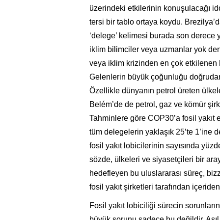
üzerindeki etkilerinin konuşulacağı i
tersi bir tablo ortaya koydu. Brezilya
‘delege’ kelimesi burada son derece yan
iklim bilimciler veya uzmanlar yok den
veya iklim krizinden en çok etkilenen 
Gelenlerin büyük çoğunluğu doğrudan şi
Özellikle dünyanın petrol üreten ülke
Belém’de de petrol, gaz ve kömür şirket
Tahminlere göre COP30’a fosil yakıt e
tüm delegelerin yaklaşık 25’te 1’ine 
fosil yakıt lobicilerinin sayısında yüzd
sözde, ülkeleri ve siyasetçileri bir ar
hedefleyen bu uluslararası süreç, bizza
fosil yakıt şirketleri tarafından içeride
Fosil yakıt lobiciliği sürecin sorunlar
büyük sorunu sadece bu değildir. Ası