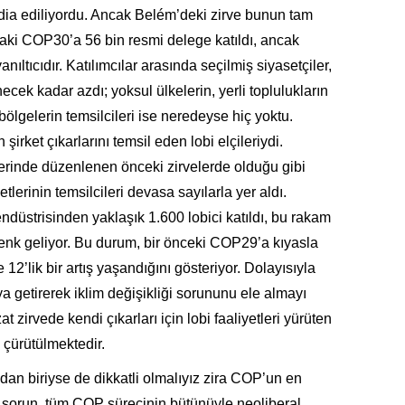
ddia ediliyordu. Ancak Belém’deki zirve bunun tam
’daki COP30’a 56 bin resmi delege katıldı, ancak
ıltıcıdır. Katılımcılar arasında seçilmiş siyasetçiler,
ecek kadar azdı; yoksul ülkelerin, yerli toplulukların
bölgelerin temsilcileri ise neredeyse hiç yoktu.
rket çıkarlarını temsil eden lobi elçileriydi.
lerinde düzenlenen önceki zirvelerde olduğu gibi
lerinin temsilcileri devasa sayılarla yer aldı.
ndüstrisinden yaklaşık 1.600 lobici katıldı, bu rakam
denk geliyor. Bu durum, bir önceki COP29’a kıyasla
e 12’lik bir artış yaşandığını gösteriyor. Dolayısıyla
aya getirerek iklim değişikliği sorununu ele almayı
t zirvede kendi çıkarları için lobi faaliyetleri yürüten
n çürütülmektedir.
ından biriyse de dikkatli olmalıyız zira COP’un en
l sorun, tüm COP sürecinin bütünüyle neoliberal