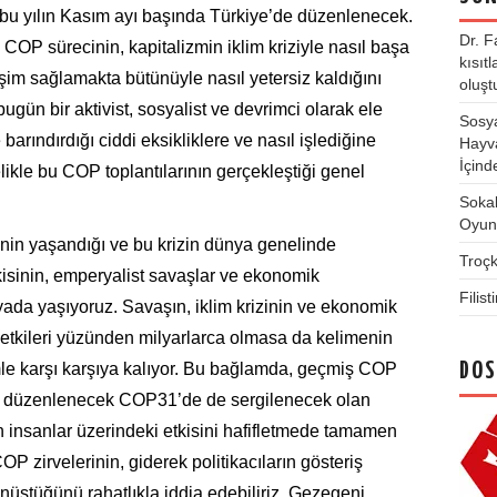
bu yılın Kasım ayı başında Türkiye’de düzenlenecek.
Dr. F
 COP sürecinin, kapitalizmin iklim kriziyle nasıl başa
kısıt
işim sağlamakta bütünüyle nasıl yetersiz kaldığını
oluşt
gün bir aktivist, sosyalist ve devrimci olarak ele
Sosya
arındırdığı ciddi eksikliklere ve nasıl işlediğine
Hayva
İçind
kle bu COP toplantılarının gerçekleştiği genel
Soka
Oyunl
inin yaşandığı ve bu krizin dünya genelinde
Troç
tkisinin, emperyalist savaşlar ve ekonomik
Filis
nyada yaşıyoruz. Savaşın, iklim krizinin ve ekonomik
etkileri yüzünden milyarlarca olmasa da kelimenin
le karşı karşıya kalıyor. Bu bağlamda, geçmiş COP
DOS
e’de düzenlenecek COP31’de de sergilenecek olan
n insanlar üzerindeki etkisini hafifletmede tamamen
 zirvelerinin, giderek politikacıların gösteriş
önüştüğünü rahatlıkla iddia edebiliriz. Gezegeni