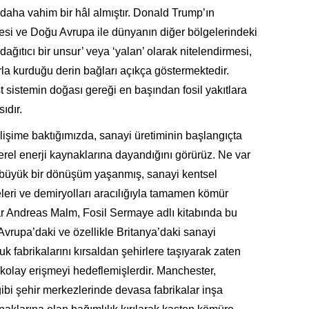
 daha vahim bir hâl almıştır. Donald Trump’ın
esi ve Doğu Avrupa ile dünyanın diğer bölgelerindeki
ağıtıcı bir unsur’ veya ‘yalan’ olarak nitelendirmesi,
larla kurduğu derin bağları açıkça göstermektedir.
t sistemin doğası gereği en başından fosil yakıtlara
ıdır.
elişime baktığımızda, sanayi üretiminin başlangıçta
erel enerji kaynaklarına dayandığını görürüz. Ne var
a büyük bir dönüşüm yaşanmış, sanayi kentsel
eri ve demiryolları aracılığıyla tamamen kömür
ar Andreas Malm, Fosil Sermaye adlı kitabında bu
 Avrupa’daki ve özellikle Britanya’daki sanayi
muk fabrikalarını kırsaldan şehirlere taşıyarak zaten
kolay erişmeyi hedeflemişlerdir. Manchester,
ibi şehir merkezlerinde devasa fabrikalar inşa