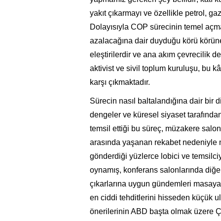
yakıt çıkarmayı ve özellikle petrol, g
Dolayısıyla COP sürecinin temel açma
azalacağına dair duyduğu körü körüne
eleştirilerdir ve ana akım çevrecilik 
aktivist ve sivil toplum kuruluşu, bu kâ
karşı çıkmaktadır.
Sürecin nasıl baltalandığına dair bir d
dengeler ve küresel siyaset tarafından z
temsil ettiği bu süreç, müzakere salon
arasında yaşanan rekabet nedeniyle m
gönderdiği yüzlerce lobici ve temsil
oynamış, konferans salonlarında diğer 
çıkarlarına uygun gündemleri masaya d
en ciddi tehditlerini hisseden küçük 
önerilerinin ABD başta olmak üzere Çin,