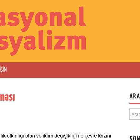
IŞIM
aması
AR
Sear
for:
llık etkinliği olan ve iklim değişikliği ile çevre krizini
SON