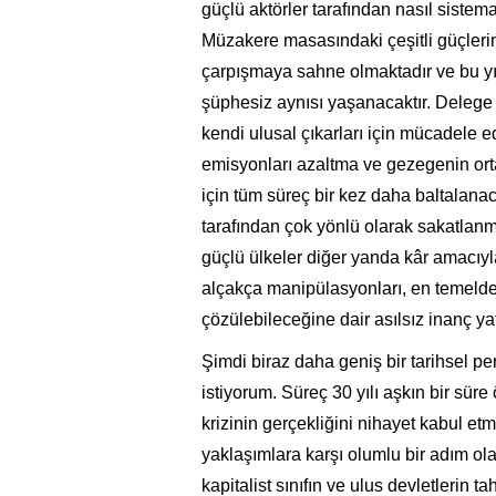
güçlü aktörler tarafından nasıl siste
Müzakere masasındaki çeşitli güçlerin
çarpışmaya sahne olmaktadır ve bu y
şüphesiz aynısı yaşanacaktır. Delege g
kendi ulusal çıkarları için mücadele ede
emisyonları azaltma ve gezegenin ort
için tüm süreç bir kez daha baltalanac
tarafından çok yönlü olarak sakatlanmış
güçlü ülkeler diğer yanda kâr amacıyl
alçakça manipülasyonları, en temelde 
çözülebileceğine dair asılsız inanç ya
Şimdi biraz daha geniş bir tarihsel p
istiyorum. Süreç 30 yılı aşkın bir süre 
krizinin gerçekliğini nihayet kabul e
yaklaşımlara karşı olumlu bir adım ol
kapitalist sınıfın ve ulus devletlerin