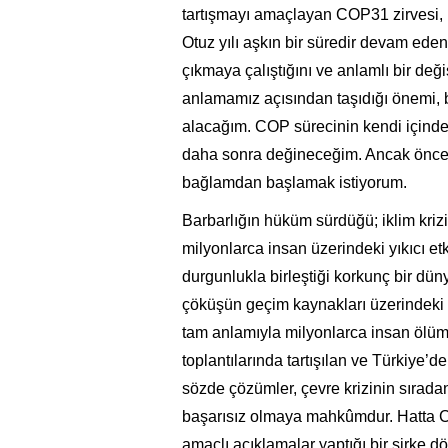
tartışmayı amaçlayan COP31 zirvesi, 
Otuz yılı aşkın bir süredir devam eden
çıkmaya çalıştığını ve anlamlı bir değ
anlamamız açısından taşıdığı önemi, bu
alacağım. COP sürecinin kendi içinde b
daha sonra değineceğim. Ancak önceli
bağlamdan başlamak istiyorum.
Barbarlığın hüküm sürdüğü; iklim kriz
milyonlarca insan üzerindeki yıkıcı e
durgunlukla birleştiği korkunç bir dü
çöküşün geçim kaynakları üzerindeki 
tam anlamıyla milyonlarca insan ölüm
toplantılarında tartışılan ve Türkiy
sözde çözümler, çevre krizinin sırada
başarısız olmaya mahkûmdur. Hatta COP
amaçlı açıklamalar yaptığı bir sirke d