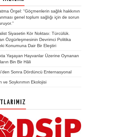
atma Örgel: “Göçmenlerin sağlık hakkının
lanması genel toplum sağlığı için de sorun
uruyor.”
list Siyasetin Kör Noktası: Türcülük.
n Özgürleşmesinin Devrimci Politika
eki Konumuna Dair Bir Eleştiri
kta Yaşayan Hayvanlar Üzerine Oynanan
arın Bin Bir Hâli
ki’den Sonra Dördüncü Enternasyonal
tin ve Soykırımın Ekolojisi
TLARIMIZ