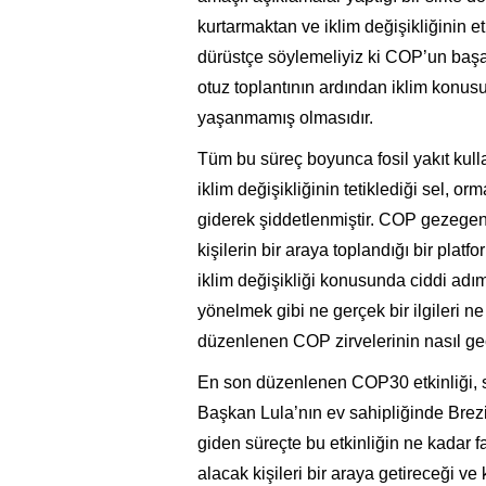
kurtarmaktan ve iklim değişikliğinin e
dürüstçe söylemeliyiz ki COP’un başar
otuz toplantının ardından iklim konus
yaşanmamış olmasıdır.
Tüm bu süreç boyunca fosil yakıt kul
iklim değişikliğinin tetiklediği sel, or
giderek şiddetlenmiştir. COP gezegeni
kişilerin bir araya toplandığı bir platf
iklim değişikliği konusunda ciddi adı
yönelmek gibi ne gerçek bir ilgileri 
düzenlenen COP zirvelerinin nasıl geç
En son düzenlenen COP30 etkinliği, so
Başkan Lula’nın ev sahipliğinde Brezi
giden süreçte bu etkinliğin ne kadar far
alacak kişileri bir araya getireceği ve k