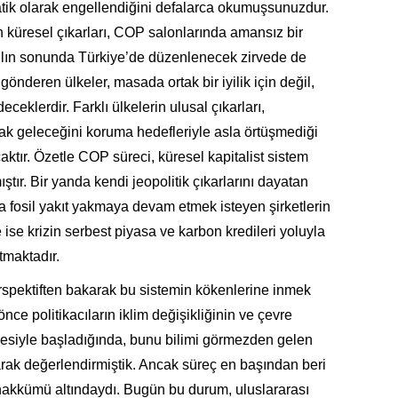
matik olarak engellendiğini defalarca okumuşsunuzdur.
 küresel çıkarları, COP salonlarında amansız bir
ılın sonunda Türkiye’de düzenlenecek zirvede de
önderen ülkeler, masada ortak bir iyilik için değil,
ceklerdir. Farklı ülkelerin ulusal çıkarları,
ak geleceğini koruma hedefleriyle asla örtüşmediği
aktır. Özetle COP süreci, küresel kapitalist sistem
tır. Bir yanda kendi jeopolitik çıkarlarını dayatan
a fosil yakıt yakmaya devam etmek isteyen şirketlerin
ise krizin serbest piyasa ve karbon kredileri yoluyla
tmaktadır.
erspektiften bakarak bu sistemin kökenlerine inmek
önce politikacıların iklim değişikliğinin ve çevre
tmesiyle başladığında, bunu bilimi görmezden gelen
arak değerlendirmiştik. Ancak süreç en başından beri
 tahakkümü altındaydı. Bugün bu durum, uluslararası