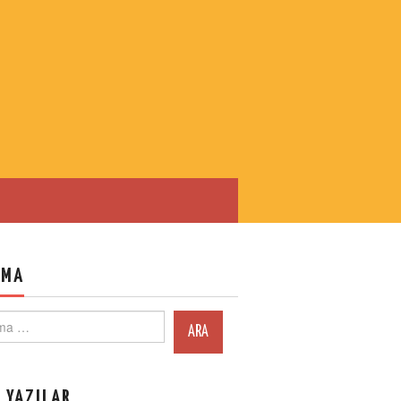
AMA
ch
 YAZILAR