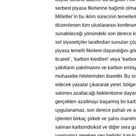
serbest piyasa fikirlerine bağımlı olma
Milletler’in bu iklim sürecinin temeller
düzenlenen tüm uluslararası konferans
sunabileceği yönündeki son derece ku
sol siyasetçiler tarafından sunulan ç
piyasa temelli fikirlere dayandığını gö
ticareti’, ‘karbon kredileri’ veya ‘karb
yakıtların yakılmasını ve karbon emis
muhasebe hilelerinden ibarettir. Bu si
edecek yasalar çıkararak yerel, bölge
salımını azaltacağı beklentisine dayan
gerçekten azaltmayı başarmış bir karbo
uygulanamaz, son derece pahalı ve ası
işlevleri birkaç şirketi ve şahsı inan
salınan karbondioksit ve diğer sera g
yapmamız gereken şey bellidir; katı kur