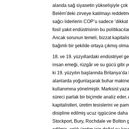
alanda sağ siyasetin yükselişiyle çok
Belém’deki zirveye katılmayı reddetm
sağcı liderlerin COP’u sadece ‘dikkat d
fosil yakıt endüstrisinin bu politikacı
Ancak sorunun temeli, bizzat kapitalis
bağımlı bir şekilde ortaya çıkmış olmas
18. ve 19. yüzyıllardaki endüstriyel g
insan emeği, rüzgâr ve su gücü gibi y
ki 19. yüzyılın başlarında Britanya’d
alanlarda yoğunlaşarak buhar makinel
kullanımına yönelmiştir. Marksist yaz
süreci parlak bir biçimde analiz eder.
kapitalistleri, üretim tesislerini ve pa
disipline edilmiş ucuz işgücüne daha 
Stockport, Bury, Rochdale ve Bolton g