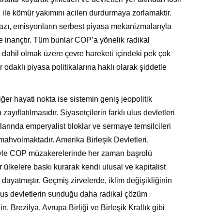
az ile kömür yakımını acilen durdurmaya zorlamaktır.
zı, emisyonların serbest piyasa mekanizmalarıyla
 inançtır. Tüm bunlar COP’a yönelik radikal
de dahil olmak üzere çevre hareketi içindeki pek çok
r odaklı piyasa politikalarına haklı olarak şiddetle
iğer hayati nokta ise sistemin geniş jeopolitik
ayıflatılmasıdır. Siyasetçilerin farklı ulus devletleri
larında emperyalist bloklar ve sermaye temsilcileri
ahvolmaktadır. Amerika Birleşik Devletleri,
ciyle COP müzakerelerinde her zaman başrolü
ülkelere baskı kurarak kendi ulusal ve kapitalist
ayatmıştır. Geçmiş zirvelerde, iklim değişikliğinin
ulus devletlerin sunduğu daha radikal çözüm
 Brezilya, Avrupa Birliği ve Birleşik Krallık gibi