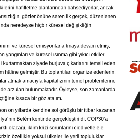
tkilerini hafifletme planlarından bahsediyorlar, ancak
ısızlığını gözler önüne seren ilk gerçek, düzenlenen
unda neredeyse hiçbir küresel değişikliğin
lanımı ve küresel emisyonlar artmaya devam etmiş;
man yangınları ve küresel ısınma gibi yıkıcı etkiler
 kurtarmaktan ziyade burjuva çıkarlarını temsil eden
orm hâline gelmiştir. Bu toplantıları organize edenlerin,
mlar atmak amacıyla kapitalizmin temel problemlerine
ne de arzuları bulunmaktadır. Öyleyse, son zamanlarda
tiğine kısaca bir göz atalım.
n on yıllarda kendine sol görüşlü bir itibar kazanan
lya’nın Belém kentinde gerçekleştirildi. COP30’a
klı olacağı, iklim krizi sorunlarını ciddiyetle ele
rizin özellikle yoksul ülkeler ile yerli topluluklar