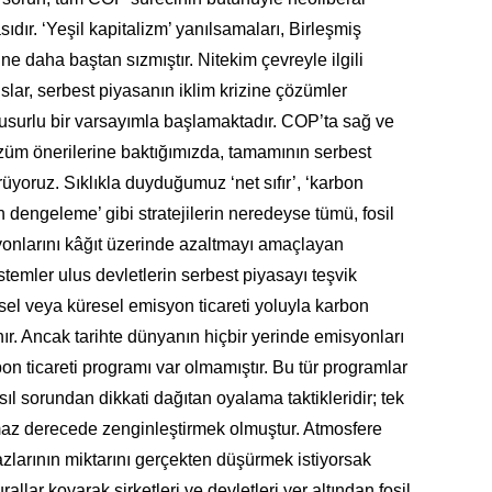
sıdır. ‘Yeşil kapitalizm’ yanılsamaları, Birleşmiş
ine daha baştan sızmıştır. Nitekim çevreyle ilgili
lar, serbest piyasanın iklim krizine çözümler
surlu bir varsayımla başlamaktadır. COP’ta sağ ve
özüm önerilerine baktığımızda, tamamının serbest
rüyoruz. Sıklıkla duyduğumuz ‘net sıfır’, ‘karbon
on dengeleme’ gibi stratejilerin neredeyse tümü, fosil
yonlarını kâğıt üzerinde azaltmayı amaçlayan
stemler ulus devletlerin serbest piyasayı teşvik
sel veya küresel emisyon ticareti yoluyla karbon
ır. Ancak tarihte dünyanın hiçbir yerinde emisyonları
n ticareti programı var olmamıştır. Bu tür programlar
l sorundan dikkati dağıtan oyalama taktikleridir; tek
ılmaz derecede zenginleştirmek olmuştur. Atmosfere
azlarının miktarını gerçekten düşürmek istiyorsak
allar koyarak şirketleri ve devletleri yer altından fosil