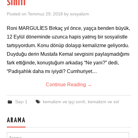
sınıfı
Posted on
Temmuz 29, 2018
by
sosyalizm
Roni MARGULİES Birkaç yıl önce, yaşça benden büyük,
12 Eylül döneminde uzunca hapis yatmış bir sosyalistle
tartışıyordum. Konu dönüp dolaşıp kemalizme geliyordu.
Duyduğu derin Mustafa Kemal sevgisini paylaşmadığımı
fark ettiğinde, konuştuğum arkadaş “Ne yani?” dedi,
“Padişahlık daha mı iyiydi? Cumhuriyet…
Continue Reading
→
Sayı 1
kemalizm ve işçi sınıfı
,
kemalizm ve sol
ARAMA
Search