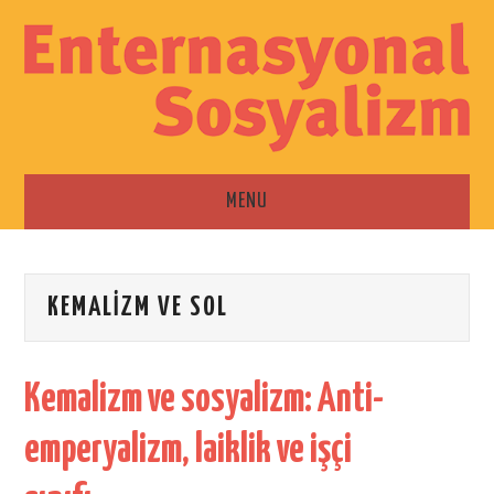
MENU
ANA SAYFA
KEMALIZM VE SOL
ESKI SAYILAR
İLETIŞIM
Kemalizm ve sosyalizm: Anti-
emperyalizm, laiklik ve işçi