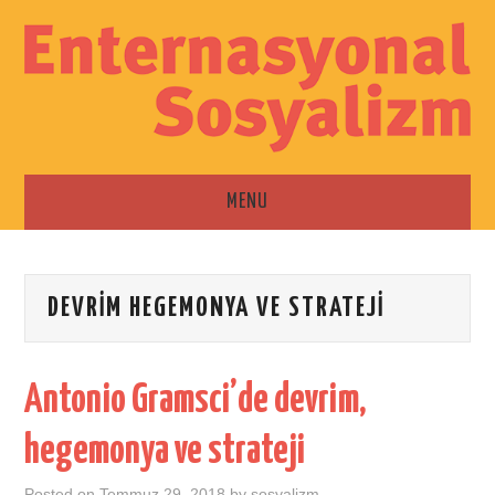
MENU
ANA SAYFA
DEVRIM HEGEMONYA VE STRATEJI
ESKI SAYILAR
İLETIŞIM
Antonio Gramsci’de devrim,
hegemonya ve strateji
Posted on
Temmuz 29, 2018
by
sosyalizm