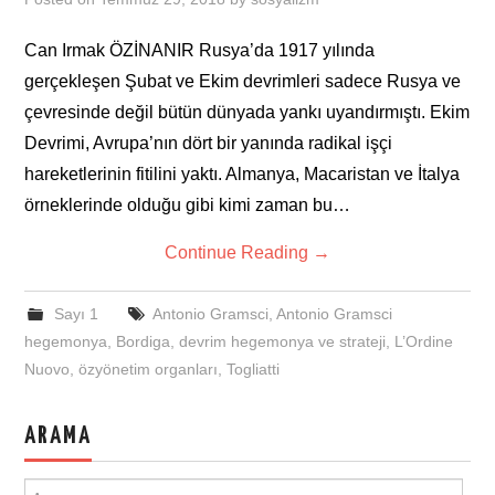
Can Irmak ÖZİNANIR Rusya’da 1917 yılında
gerçekleşen Şubat ve Ekim devrimleri sadece Rusya ve
çevresinde değil bütün dünyada yankı uyandırmıştı. Ekim
Devrimi, Avrupa’nın dört bir yanında radikal işçi
hareketlerinin fitilini yaktı. Almanya, Macaristan ve İtalya
örneklerinde olduğu gibi kimi zaman bu…
Continue Reading
→
Sayı 1
Antonio Gramsci
,
Antonio Gramsci
hegemonya
,
Bordiga
,
devrim hegemonya ve strateji
,
L’Ordine
Nuovo
,
özyönetim organları
,
Togliatti
ARAMA
Search