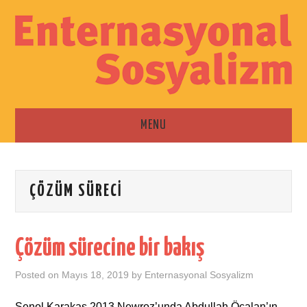
MENU
ANA SAYFA
ÇÖZÜM SÜRECI
ESKI SAYILAR
İLETIŞIM
Çözüm sürecine bir bakış
Posted on
Mayıs 18, 2019
by
Enternasyonal Sosyalizm
Şenol Karakaş 2013 Newroz’unda Abdullah Öcalan’ın