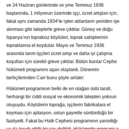
ve 24 Haziran günlerinde ve yine Temmuz 1936
başlarında, 1 milyonun üzerinde işçi, ücret artışları için,
fakat aynı zamanda 1934’te işten atılanların yeniden işe
alınması gibi taleplerle greve çıktılar. Güney ve doğu
İspanya’nın topraksız köylüleri, toprak sahiplerinin
topraklarına el koydular. Mayıs ve Temmuz 1936
arasında tarım işçileri ücret artışı ve daha iyi çalışma
koşulları için sürekli greve çıktılar. Bütün bunlar Cephe
hükümeti programını aşan olaylardı. Dönemin
tarihçilerinden Carr bunu şöyle anlatır:
Hükümet programının belki de en olağan üstü tarafı,
herhangi bir ciddi sosyal ve ekonomik talepten yoksun
oluşuydu. Köylülerin toprağa, işçilerin fabrikalara el
koyması için ajitasyon, solun gayretle sürdürdüğü bir
faaliyetti. Fakat bu Halk Cephesi programının yansıttığı
ya da teşvik ettiği bir şey değildi. Hükümetin programı o