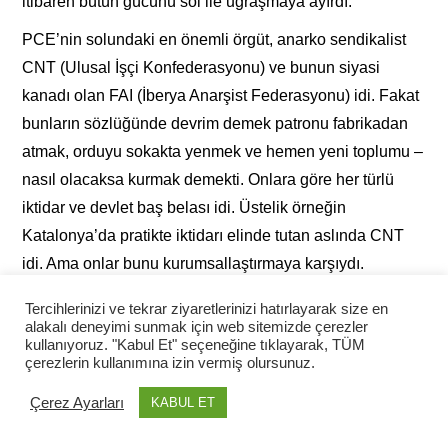
itibaren bütün gücünü sol ile uğraşmaya ayırdı.
PCE’nin solundaki en önemli örgüt, anarko sendikalist
CNT (Ulusal İşçi Konfederasyonu) ve bunun siyasi
kanadı olan FAI (İberya Anarşist Federasyonu) idi. Fakat
bunların sözlüğünde devrim demek patronu fabrikadan
atmak, orduyu sokakta yenmek ve hemen yeni toplumu –
nasıl olacaksa kurmak demekti. Onlara göre her türlü
iktidar ve devlet baş belası idi. Üstelik örneğin
Katalonya’da pratikte iktidarı elinde tutan aslında CNT
idi. Ama onlar bunu kurumsallaştırmaya karşıydı.
Solda önemli bir diğer örgüt daha vardı. POUM Halk
Tercihlerinizi ve tekrar ziyaretlerinizi hatırlayarak size en
alakalı deneyimi sunmak için web sitemizde çerezler
Cephesi politikasını açık ve doğru bir şekilde eleştirdi,
kullanıyoruz. "Kabul Et" seçeneğine tıklayarak, TÜM
ama sonunda CNT’nin peşinden Cephe’ye katıldı ve
çerezlerin kullanımına izin vermiş olursunuz.
bölgesel hükümetlerde yer aldı. Merkezi hükümete
Çerez Ayarları
KABUL ET
katılamamasının tek nedeni ise PCE’nin vetosuydu. Her
şeye rağmen işçi iktidarı sloganı altında temmuz ve