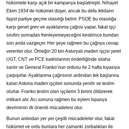
hükümete karşı açık bir kampanya başlatmıştır. Nihayet
Ekim 1934’de hükümet düşer, ancak bu defa iktidarın
faşist partiye geçme olasılığı belirir. PSOE bu olasılığa
karşı genel grev ve ayaklanma çağrısı yapar, fakat işçi
sınıfını sonradan frenleyemeyeceğini kestirince bundan
son anda vazgeçer. Her şeye rağmen bu çağrıya cevap
verenler olur. Örneğin 20 bin Asturyalı maden işçisi yerel
UGT, CNT ve PCE kadrolarının önderliğinde silaha
sarılır ve General Franko’nun ordusu ile 2 hafta kıyasıya
çarpışırlar. Ayaklanma çağrısının ardından tek başlarına
kalan Astoria maden işçileri sonunda yenilir ve teslim
olurlar. Franko teslim olan işçilerin 3 binini öldürerek
intikam alır. Acı sonuna rağmen bu eylem İspanya
devriminin ilk önemli mücadelesi olur.
Bunun ardından yer yer çeşitli mücadeleler olur, fakat
hükümet ve ordu bunlara her zamanki zorbalıkları ile