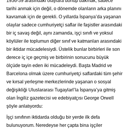
1936-39 arasındaki olaylara dönüp bakmak, sadece
tarihi anmak için değil, o dönemde olanların arka planını
kavramak için de gerekli. O yıllarda İspanya’da yaşanan
olaylar sadece cumhuriyetçi saflar ile faşistler arasındaki
bir iç savaş değil, aynı zamanda, işçi sınıfı ve yoksul
köylüler ile toplumun diğer sınıf ve katmanları arasındaki
bir iktidar mücadelesiydi. Üstelik bunlar birbirleri ile son
derece iç içe geçmiş ve birbirinin sonucunu büyük
ölçüde tayin eden iki mücadeleydi. Başta Madrid ve
Barcelona olmak üzere cumhuriyetçi saflardaki tüm şehir
ve kırsal yerleşme merkezlerinde yaşanan o sosyal
değişikliği Uluslararası Tugaylarl’la İspanya’ya gitmiş
olan İngiliz gazetecisi ve edebiyatçısı George Orwell
şöyle anlatıyordu:
İşçi sınıfının iktidarda olduğu bir yerde ilk defa
bulunuyorum. Neredeyse her çapta bina işçiler