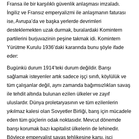
Fransa ile bir karşılıklı güvenlik anlaşması imzaladı.
İngiliz ve Fransız emperyalizmi ile anlaşmanın faturası
ise, Avrupa’da ve başka yerlerde devrimleri
desteklemekten uzak durmak, buralardaki Komintern
partilerini burjuvazinin peşine takmak idi. Komintern
Yürütme Kurulu 1936’daki kararında bunu şöyle ifade
eder:
Bugünkü durum 1914’teki durum değildir. Barışı
sağlamak isteyenler artık sadece işçi sınıfı, köylülük ve
tüm çalışanlar değil, aynı zamanda bağımsızlıkları savaş
ile tehdit altında bulunan ezilen ülkeler ve zayıf
uluslardır. Dünya proletaryasının ve tüm ezilenlerin
yıkılmaz kalesi olan Sovyetler Birliği, barış için mücadele
eden tüm güçlerin odak noktasıdır. Mevcut dönemde
barışı korumak bazı kapitalist ülkelerin de lehinedir.
Böylece emperyalist savaş tehlikesine karşı, işçi