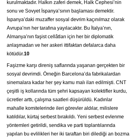
kurulmaktadır. Halkın zaferi demek, Halk Cephesi’nin
sonu ve Sovyet İspanya’sının başlaması demektir.
İspanya’daki muzaffer sosyal devrim kaçınılmaz olarak
Avrupa’nın her tarafına yayılacaktır. Bu İtalya’nın,
Almanya’nın faşist cellâtları için her bir diplomatik
anlaşmadan ve her askeri ittifaktan defalarca daha
kötüdür.
10
Faşizme karşı direniş saflarında yaşanan gerçekten bir
sosyal devrimdi. Örneğin Barcelona’da fabrikalardan
sinemalara kadar her şey kamu malı ilan edilmişti. CNT
çeşitli iş kollarında tüm şehri kapsayan kolektifler kurdu,
ücretler arttı, çalışma saatleri düşürüldü. Kadınlar
mahalle komitelerinde ileri görevler aldılar, milislere
katıldılar, kürtaj serbest bırakıldı. Yeni serbest evlenme
yöntemleri getirildi, sendika ve parti toplantılarında
yapılan bu evlilikleri her iki taraftan biri dilediği an bozma