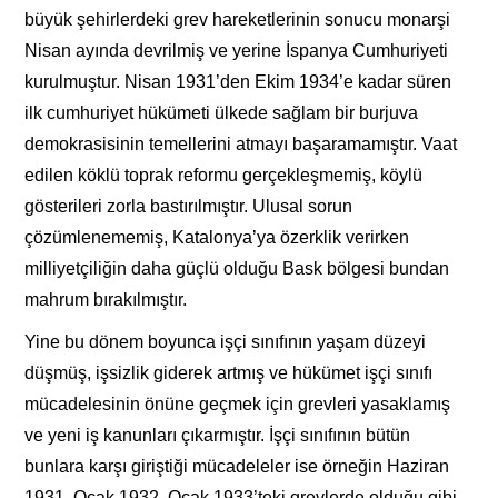
büyük şehirlerdeki grev hareketlerinin sonucu monarşi
Nisan ayında devrilmiş ve yerine İspanya Cumhuriyeti
kurulmuştur. Nisan 1931’den Ekim 1934’e kadar süren
ilk cumhuriyet hükümeti ülkede sağlam bir burjuva
demokrasisinin temellerini atmayı başaramamıştır. Vaat
edilen köklü toprak reformu gerçekleşmemiş, köylü
gösterileri zorla bastırılmıştır. Ulusal sorun
çözümlenememiş, Katalonya’ya özerklik verirken
milliyetçiliğin daha güçlü olduğu Bask bölgesi bundan
mahrum bırakılmıştır.
Yine bu dönem boyunca işçi sınıfının yaşam düzeyi
düşmüş, işsizlik giderek artmış ve hükümet işçi sınıfı
mücadelesinin önüne geçmek için grevleri yasaklamış
ve yeni iş kanunları çıkarmıştır. İşçi sınıfının bütün
bunlara karşı giriştiği mücadeleler ise örneğin Haziran
1931, Ocak 1932, Ocak 1933’teki grevlerde olduğu gibi