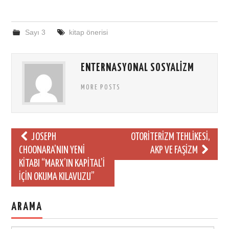
Sayı 3
kitap önerisi
ENTERNASYONAL SOSYALIZM
MORE POSTS
Post
JOSEPH
OTORITERIZM TEHLIKESI,
navigation
CHOONARA’NIN YENI
AKP VE FAŞIZM
KITABI “MARX’IN KAPITAL’I
İÇIN OKUMA KILAVUZU”
ARAMA