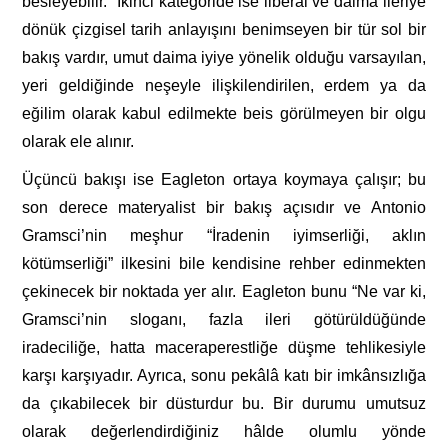
besleyebilir.” İkinci kategoride ise liberal ve daima ileriye
dönük çizgisel tarih anlayışını benimseyen bir tür sol bir
bakış vardır, umut daima iyiye yönelik olduğu varsayılan,
yeri geldiğinde neşeyle ilişkilendirilen, erdem ya da
eğilim olarak kabul edilmekte beis görülmeyen bir olgu
olarak ele alınır.
Üçüncü bakışı ise Eagleton ortaya koymaya çalışır; bu
son derece materyalist bir bakış açısıdır ve Antonio
Gramsci’nin meşhur “İradenin iyimserliği, aklın
kötümserliği” ilkesini bile kendisine rehber edinmekten
çekinecek bir noktada yer alır. Eagleton bunu “Ne var ki,
Gramsci’nin sloganı, fazla ileri götürüldüğünde
iradeciliğe, hatta maceraperestliğe düşme tehlikesiyle
karşı karşıyadır. Ayrıca, sonu pekâlâ katı bir imkânsızlığa
da çıkabilecek bir düsturdur bu. Bir durumu umutsuz
olarak değerlendirdiğiniz hâlde olumlu yönde