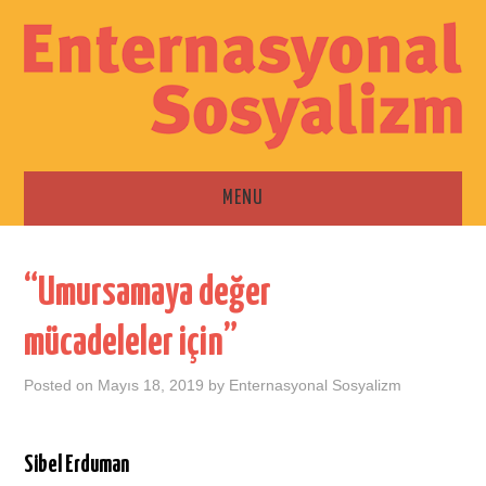
MENU
ANA SAYFA
“Umursamaya değer
ESKI SAYILAR
mücadeleler için”
İLETIŞIM
Posted on
Mayıs 18, 2019
by
Enternasyonal Sosyalizm
Sibel Erduman