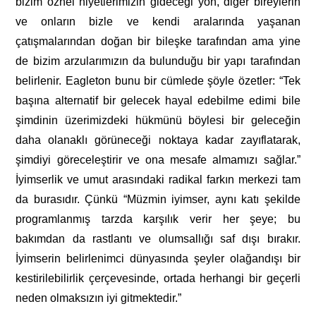
bizim öznel niyetlerimizin gideceği yön, diğer bireylerin
ve onların bizle ve kendi aralarında yaşanan
çatışmalarından doğan bir bileşke tarafından ama yine
de bizim arzularımızın da bulunduğu bir yapı tarafından
belirlenir. Eagleton bunu bir cümlede şöyle özetler: “Tek
başına alternatif bir gelecek hayal edebilme edimi bile
şimdinin üzerimizdeki hükmünü böylesi bir geleceğin
daha olanaklı görüneceği noktaya kadar zayıflatarak,
şimdiyi göreceleştirir ve ona mesafe almamızı sağlar.”
İyimserlik ve umut arasındaki radikal farkın merkezi tam
da burasıdır. Çünkü “Müzmin iyimser, aynı katı şekilde
programlanmış tarzda karşılık verir her şeye; bu
bakımdan da rastlantı ve olumsallığı saf dışı bırakır.
İyimserin belirlenimci dünyasında şeyler olağandışı bir
kestirilebilirlik çerçevesinde, ortada herhangi bir geçerli
neden olmaksızın iyi gitmektedir.”