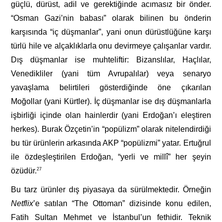
güçlü, dürüst, adil ve gerektiğinde acımasız bir önder.
“Osman Gazi’nin babası” olarak bilinen bu önderin
karşısında “iç düşmanlar”, yani onun dürüstlüğüne karşı
türlü hile ve alçaklıklarla onu devirmeye çalışanlar vardır.
Dış düşmanlar ise muhteliftir: Bizanslılar, Haçlılar,
Venedikliler (yani tüm Avrupalılar) veya senaryo
yavaşlama belirtileri gösterdiğinde öne çıkarılan
Moğollar (yani Kürtler). İç düşmanlar ise dış düşmanlarla
işbirliği içinde olan hainlerdir (yani Erdoğan’ı eleştiren
herkes). Burak Özçetin’in “popülizm” olarak nitelendirdiği
bu tür ürünlerin arkasında AKP “popülizmi” yatar. Ertuğrul
ile özdeşleştirilen Erdoğan, “yerli ve millî” her şeyin
özüdür.
27
Bu tarz ürünler dış piyasaya da sürülmektedir. Örneğin
Netflix
’e satılan “The Ottoman” dizisinde konu edilen,
Fatih Sultan Mehmet ve İstanbul’un fethidir. Teknik