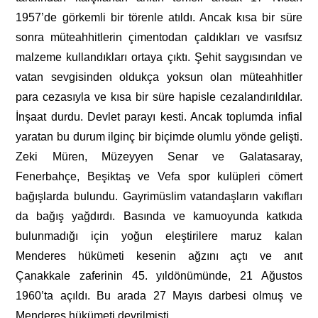
1957’de görkemli bir törenle atıldı. Ancak kısa bir süre
sonra müteahhitlerin çimentodan çaldıkları ve vasıfsız
malzeme kullandıkları ortaya çıktı. Şehit saygısından ve
vatan sevgisinden oldukça yoksun olan müteahhitler
para cezasıyla ve kısa bir süre hapisle cezalandırıldılar.
İnşaat durdu. Devlet parayı kesti. Ancak toplumda infial
yaratan bu durum ilginç bir biçimde olumlu yönde gelişti.
Zeki Müren, Müzeyyen Senar ve Galatasaray,
Fenerbahçe, Beşiktaş ve Vefa spor kulüpleri cömert
bağışlarda bulundu. Gayrimüslim vatandaşların vakıfları
da bağış yağdırdı. Basında ve kamuoyunda katkıda
bulunmadığı için yoğun eleştirilere maruz kalan
Menderes hükümeti kesenin ağzını açtı ve anıt
Çanakkale zaferinin 45. yıldönümünde, 21 Ağustos
1960’ta açıldı. Bu arada 27 Mayıs darbesi olmuş ve
Menderes hükümeti devrilmişti.