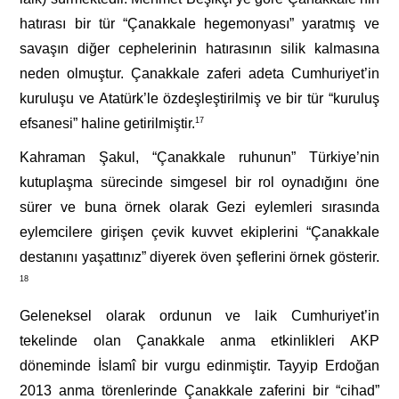
hatırası bir tür “Çanakkale hegemonyası” yaratmış ve
savaşın diğer cephelerinin hatırasının silik kalmasına
neden olmuştur. Çanakkale zaferi adeta Cumhuriyet’in
kuruluşu ve Atatürk’le özdeşleştirilmiş ve bir tür “kuruluş
efsanesi” haline getirilmiştir.
17
Kahraman Şakul, “Çanakkale ruhunun” Türkiye’nin
kutuplaşma sürecinde simgesel bir rol oynadığını öne
sürer ve buna örnek olarak Gezi eylemleri sırasında
eylemcilere girişen çevik kuvvet ekiplerini “Çanakkale
destanını yaşattınız” diyerek öven şeflerini örnek gösterir.
18
Geleneksel olarak ordunun ve laik Cumhuriyet’in
tekelinde olan Çanakkale anma etkinlikleri AKP
döneminde İslamî bir vurgu edinmiştir. Tayyip Erdoğan
2013 anma törenlerinde Çanakkale zaferini bir “cihad”