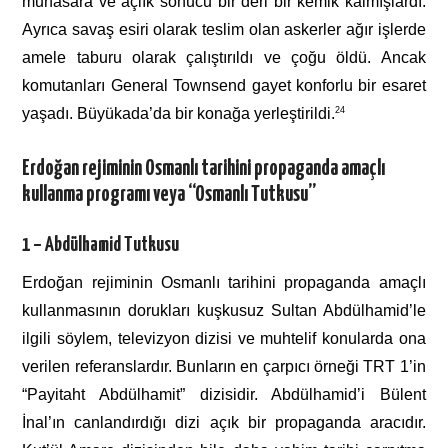
muhasara ve açlık sonucu bir deri bir kemik kalmışlardı.
Ayrıca savaş esiri olarak teslim olan askerler ağır işlerde
amele taburu olarak çalıştırıldı ve çoğu öldü. Ancak
komutanları General Townsend gayet konforlu bir esaret
yaşadı. Büyükada’da bir konağa yerleştirildi.
24
Erdoğan rejiminin Osmanlı tarihini propaganda amaçlı
kullanma programı veya “Osmanlı Tutkusu”
1 – Abdülhamid Tutkusu
Erdoğan rejiminin Osmanlı tarihini propaganda amaçlı
kullanmasının dorukları kuşkusuz Sultan Abdülhamid’le
ilgili söylem, televizyon dizisi ve muhtelif konularda ona
verilen referanslardır. Bunların en çarpıcı örneği TRT 1’in
“Payitaht Abdülhamit” dizisidir. Abdülhamid’i Bülent
İnal’ın canlandırdığı dizi açık bir propaganda aracıdır.