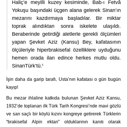
Haliç’e meyilli kuzey kesiminde, Bab-ı Fetvâ
Yokuşu başındaki üçgen alana gelerek Sinan’ın
mezarını kazdırmaya başladılar. Bir miktar
toprak alındıktan sonra iskelete ulaşıldı.
Beraberinde getirdiği aletlerle gerekli ölçümleri
yapan Şevket Aziz (Kansu) Bey, kafatasının
ölçüleriyle hiperbrakisefal özelliklere uyduğunu
hemen orada ilan edince herkes mutlu oldu.
SinanTürk’tü.
6
İşin daha da garip tarafı, Usta’nın kafatası o gün bugün
kayıp!
Bu mezar ihlaline katkıda bulunan Şevket Aziz Kansu,
1932’de toplanan ilk Türk Tarih Kongresi’nde mavi gözlü
ve sarı saçlı bir köylü kızını kongreye getirerek Türklerin
“brakisefal Alpin ırktan” olduklarının kanıtı olarak