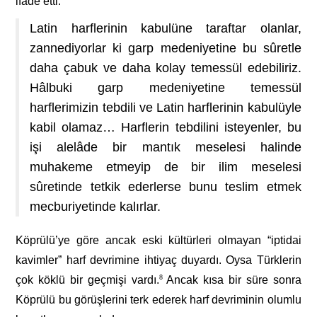
ifade etti:
Latin harflerinin kabulüne taraftar olanlar,
zannediyorlar ki garp medeniyetine bu sûretle
daha çabuk ve daha kolay temessül edebiliriz.
Hâlbuki garp medeniyetine temessül
harflerimizin tebdili ve Latin harflerinin kabulüyle
kabil olamaz… Harflerin tebdilini isteyenler, bu
işi alelâde bir mantık meselesi halinde
muhakeme etmeyip de bir ilim meselesi
sûretinde tetkik ederlerse bunu teslim etmek
mecburiyetinde kalırlar.
Köprülü’ye göre ancak eski kültürleri olmayan “iptidai
kavimler” harf devrimine ihtiyaç duyardı. Oysa Türklerin
çok köklü bir geçmişi vardı.
8
Ancak kısa bir süre sonra
Köprülü bu görüşlerini terk ederek harf devriminin olumlu