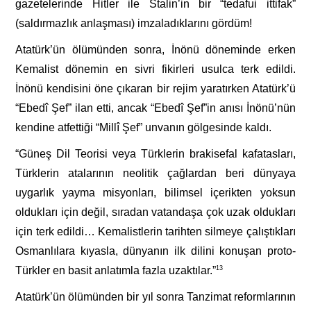
gazetelerinde Hitler ile Stalin’in bir “tedafui ittifak”
(saldırmazlık anlaşması) imzaladıklarını gördüm!
Atatürk’ün ölümünden sonra, İnönü döneminde erken
Kemalist dönemin en sivri fikirleri usulca terk edildi.
İnönü kendisini öne çıkaran bir rejim yaratırken Atatürk’ü
“Ebedî Şef” ilan etti, ancak “Ebedî Şef”in anısı İnönü’nün
kendine atfettiği “Millî Şef” unvanın gölgesinde kaldı.
“Güneş Dil Teorisi veya Türklerin brakisefal kafatasları,
Türklerin atalarının neolitik çağlardan beri dünyaya
uygarlık yayma misyonları, bilimsel içerikten yoksun
oldukları için değil, sıradan vatandaşa çok uzak oldukları
için terk edildi… Kemalistlerin tarihten silmeye çalıştıkları
Osmanlılara kıyasla, dünyanın ilk dilini konuşan proto-
Türkler en basit anlatımla fazla uzaktılar.”
13
Atatürk’ün ölümünden bir yıl sonra Tanzimat reformlarının