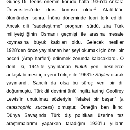
Güneş Dil Teorisi önemini korudu, hatta 1936’da Ankara
Üniversitesi’nde ders konusu oldu.
12
Atatürk’ün
ölümünden sonra, İnönü döneminde teori terk edildi.
Ancak dili “sadeleştirme” programı sürdü, zira Türk
milliyetçiliğinin Osmanlı geçmişi ile arasına mesafe
koymasına büyük katkıları oldu. Gelecek nesiller
1928’den önce yayınlanan her şeyi okumak için özel bir
beceri (Arap harfleri) edinmek zorunda kalacaklardı. O
denli ki, 1945’te yayınlanan
Nutuk
yeni nesillerce
anlaşılabilmesi için yeni Türkçe ile 1963’te
Söylev
olarak
yayınlandı. Sancılı da olsa bu süreç yeni bir dil
doğurmuştu. Türk dil devrimi ünlü İngiliz tarihçi Geoffrey
Lewis’in unutulmaz sözleriyle “felaket bir başarı” (
a
ca
tastrophic
success
) olmuştur. Örneğin ben İkinci
Dünya Savaşında Türk dış politikası üzerine tez
araştırmalarımı yaparken taradığım 1930’lu yılların