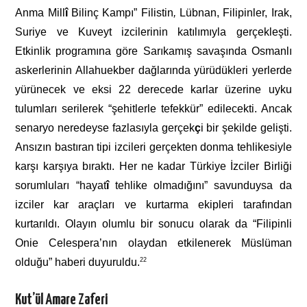
Anma Mill
î
Bilinç Kampı” Filistin
,
Lübnan, Filipinler, Irak,
Suriye ve Kuveyt izcilerinin katılımıyla gerçekleşti.
Etkinlik programına göre Sarıkamış savaşında Osmanlı
askerlerinin Allahuekber dağlarında yürüdükleri yerlerde
yürünecek ve eksi 22 derecede karlar üzerine uyku
tulumları serilerek “şehitlerle tefekkür” edilecekti. Ancak
senaryo neredeyse fazlasıyla gerçek
ç
i bir şekilde gelişti.
Ansızın bastıran tipi izcileri gerçekten donma tehlikesiyle
karşı karşıya bıraktı. Her ne kadar Türkiye İzciler Birliği
sorumluları “hayat
î
tehlike olmadığını” savunduysa da
izciler kar araçları ve kurtarma ekipleri tarafından
kurtarıldı. Olayın olumlu bir sonucu olarak da “Filipinli
Onie Celespera’nın olaydan etkilenerek Müslüman
olduğu” haberi duyuruldu.
22
Kut’ül Amare Zaferi