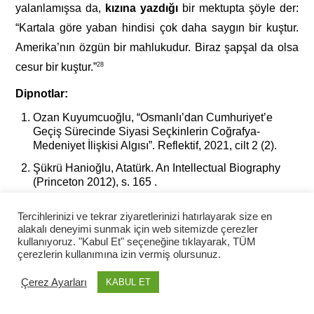
yalanlamışsa
da,
kızına
yazdığı
bir
mektupta
şöyle
der:
“Kartala
göre
yaban
hindisi çok daha saygın bir
kuştur.
Amerika’nın
özgün
bir
mahlukudur.
Biraz
şapşal
da
olsa
cesur bir
kuştur.”
28
Dipnotlar:
Ozan Kuyumcuoğlu, “Osmanlı’dan Cumhuriyet’e
Geçiş Sürecinde Siyasi Seçkinlerin Coğrafya-
Medeniyet İlişkisi Algısı”. Reflektif, 2021, cilt 2 (2).
Şükrü Hanioğlu, Atatürk. An Intellectual Biography
(Princeton 2012), s. 165 .
Atatürk Ansiklopedisi, Fuad Köprülü maddesi.
Tercihlerinizi ve tekrar ziyaretlerinizi hatırlayarak size en
Cihad Cihan, “Fuad Köprülü ve Türk Tarihinde
alakalı deneyimi sunmak için web sitemizde çerezler
Kökenler: Süreklilik, Dış Tesir ve Hususi Tekamül”,
kullanıyoruz. "Kabul Et" seçeneğine tıklayarak, TÜM
çerezlerin kullanımına izin vermiş olursunuz.
Turkish Studies, cilt 9/7, 2014, s. 233-259.
Hanioğlu, s. 171.
Çerez Ayarları
KABUL ET
Selçuk Mülayim, “Mimar Sinan’ın Mezarında Teşhis-i
Meyyit”, BELLETEN, Ağustos 2018, cilt 82, sayı 299,