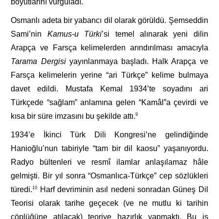
boyutlarını vurguladı.
Osmanlı adeta bir yabancı dil olarak görüldü. Şemseddin
Sami’nin
Kamus-u
Türki
’si temel alınarak yeni dilin
Arapça ve Farsça kelimelerden arındırılması amacıyla
Tarama
Dergisi
yayınlanmaya başladı. Halk Arapça ve
Farsça kelimelerin yerine “ari Türkçe” kelime bulmaya
davet edildi. Mustafa Kemal 1934’te soyadını ari
Türkçede “sağlam” anlamına gelen “Kamâl”a çevirdi ve
kısa bir süre imzasını bu şekilde attı.
9
1934’e İkinci Türk Dili Kongresi’ne gelindiğinde
Hanioğlu’nun tabiriyle “tam bir dil kaosu” yaşanıyordu.
Radyo bültenleri ve resmî ilamlar anlaşılamaz hâle
gelmişti. Bir yıl sonra “Osmanlıca-Türkçe” cep sözlükleri
türedi.
10
Harf devriminin asıl nedeni sonradan Güneş Dil
Teorisi olarak tarihe geçecek (ve ne mutlu ki tarihin
çöplüğüne atılacak) teoriye hazırlık yapmaktı. Bu iş