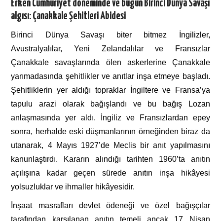
Erken Cumhuriyet döneminde ve bugün Birinci Dünya Savaşı
algısı: Çanakkale Şehitleri Abidesi
Birinci Dünya Savaşı biter bitmez İngilizler,
Avustralyalılar, Yeni Zelandalılar ve Fransızlar
Çanakkale savaşlarında ölen askerlerine Çanakkale
yarımadasında şehitlikler ve anıtlar inşa etmeye başladı.
Şehitliklerin yer aldığı topraklar İngiltere ve Fransa’ya
tapulu arazi olarak bağışlandı ve bu bağış Lozan
anlaşmasında yer aldı. İngiliz ve Fransızlardan epey
sonra, herhalde eski düşmanlarının örneğinden biraz da
utanarak, 4 Mayıs 1927’de Meclis bir anıt yapılmasını
kanunlaştırdı. Kararın alındığı tarihten 1960’ta anıtın
açılışına kadar geçen sürede anıtın inşa hikâyesi
yolsuzluklar ve ihmaller hikâyesidir.
İnşaat masrafları devlet ödeneği ve özel bağışçılar
tarafından karşılanan anıtın temeli ancak 17 Nisan