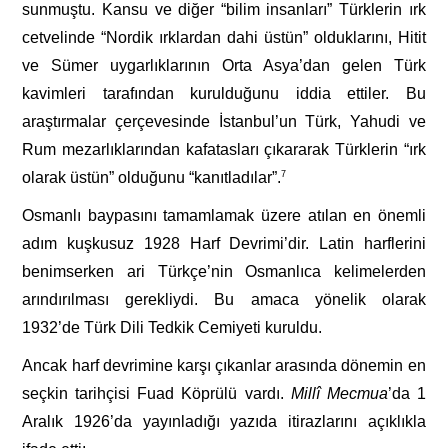
sunmuştu. Kansu ve diğer “bilim insanları” Türklerin ırk
cetvelinde “Nordik ırklardan dahi üstün” olduklarını, Hitit
ve Sümer uygarlıklarının Orta Asya’dan gelen Türk
kavimleri tarafından kurulduğunu iddia ettiler. Bu
araştırmalar çerçevesinde İstanbul’un Türk, Yahudi ve
Rum mezarlıklarından kafatasları çıkararak Türklerin “ırk
olarak üstün” olduğunu “kanıtladılar”.
7
Osmanlı baypasını tamamlamak üzere atılan en önemli
adım kuşkusuz 1928 Harf Devrimi’dir. Latin harflerini
benimserken ari Türkçe’nin Osmanlıca kelimelerden
arındırılması gerekliydi. Bu amaca yönelik olarak
1932’de Türk Dili Tedkik Cemiyeti kuruldu.
Ancak harf devrimine karşı çıkanlar arasında dönemin en
seçkin tarihçisi Fuad Köprülü vardı.
Millî
Mec
mua
’da 1
Aralık 1926’da yayınladığı yazıda itirazlarını açıklıkla