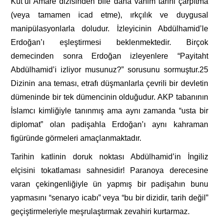
Kut’ül Amare dizisinden bile daha vahim tarihi çarpıtma
(veya tamamen icad etme), ırkçılık ve duygusal
manipülasyonlarla doludur. İzleyicinin Abdülhamid’le
Erdoğan’ı eşleştirmesi beklenmektedir. Birçok
demecinden sonra Erdoğan izleyenlere “Payitaht
Abdülhamid’i izliyor musunuz?” sorusunu sormuştur.25
Dizinin ana teması, etrafı düşmanlarla çevrili bir devletin
dümeninde bir tek dümencinin olduğudur. AKP tabanının
İslamcı kimliğiyle tanınmış ama aynı zamanda “usta bir
diplomat” olan padişahla Erdoğan’ı aynı kahraman
figüründe görmeleri amaçlanmaktadır.
Tarihin katlinin doruk noktası Abdülhamid’in İngiliz
elçisini tokatlaması sahnesidir! Paranoya derecesine
varan çekingenliğiyle ün yapmış bir padişahın bunu
yapmasını “senaryo icabı” veya “bu bir dizidir, tarih değil”
geçiştirmeleriyle meşrulaştırmak zevahiri kurtarmaz.