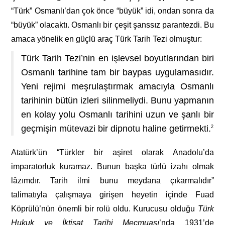
“Türk” Osmanlı’dan çok önce “büyük” idi, ondan sonra da
“büyük” olacaktı. Osmanlı bir çeşit şanssız parantezdi. Bu
amaca yönelik en güçlü araç Türk Tarih Tezi olmuştur:
Türk Tarih Tezi’nin en işlevsel boyutlarından biri
Osmanlı tarihine tam bir baypas uygulamasıdır.
Yeni rejimi meşrulaştırmak amacıyla Osmanlı
tarihinin bütün izleri silinmeliydi. Bunu yapmanın
en kolay yolu Osmanlı tarihini uzun ve şanlı bir
geçmişin mütevazi bir dipnotu haline getirmekti.
2
Atatürk’ün “Türkler bir aşiret olarak Anadolu’da
imparatorluk kuramaz. Bunun başka türlü izahı olmak
lâzımdır. Tarih ilmi bunu meydana çıkarmalıdır”
talimatıyla çalışmaya girişen heyetin içinde Fuad
Köprülü’nün önemli bir rolü oldu. Kurucusu olduğu
Türk
Hukuk ve İktisat
Tarihi
Mecmuası
’nda 1931’de