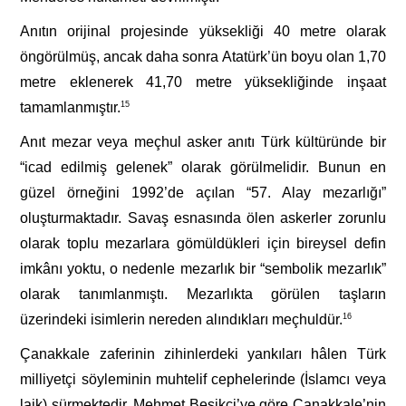
Anıtın orijinal projesinde yüksekliği 40 metre olarak
öngörülmüş, ancak daha sonra Atatürk’ün boyu olan 1,70
metre eklenerek 41,70 metre yüksekliğinde inşaat
tamamlanmıştır.
15
Anıt mezar veya meçhul asker anıtı Türk kültüründe bir
“icad edilmiş gelenek” olarak görülmelidir. Bunun en
güzel örneğini 1992’de açılan “57. Alay mezarlığı”
oluşturmaktadır. Savaş esnasında ölen askerler zorunlu
olarak toplu mezarlara gömüldükleri için bireysel defin
imkânı yoktu, o nedenle mezarlık bir “sembolik mezarlık”
olarak tanımlanmıştı. Mezarlıkta görülen taşların
üzerindeki isimlerin nereden alındıkları meçhuldür.
16
Çanakkale zaferinin zihinlerdeki yankıları hâlen Türk
milliyetçi söyleminin muhtelif cephelerinde (İslamcı veya
laik) sürmektedir. Mehmet Beşikçi’ye göre Çanakkale’nin