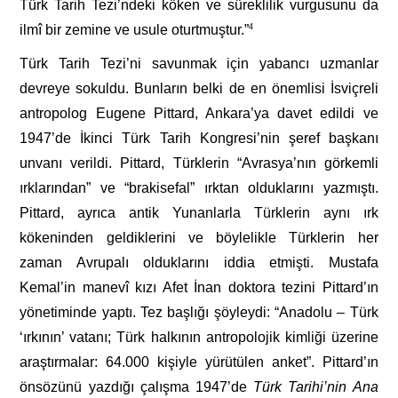
Türk Tarih Tezi’ndeki köken ve süreklilik vurgusunu da
ilmî bir zemine ve usule oturtmuştur.”
4
Türk Tarih Tezi’ni savunmak için yabancı uzmanlar
devreye sokuldu. Bunların belki de en önemlisi İsviçreli
antropolog Eugene Pittard, Ankara’ya davet edildi ve
1947’de İkinci Türk Tarih Kongresi’nin şeref başkanı
unvanı verildi. Pittard, Türklerin “Avrasya’nın görkemli
ırklarından” ve “brakisefal” ırktan olduklarını yazmıştı.
Pittard, ayrıca antik Yunanlarla Türklerin aynı ırk
kökeninden geldiklerini ve böylelikle Türklerin her
zaman Avrupalı olduklarını iddia etmişti. Mustafa
Kemal’in manevî kızı Afet İnan doktora tezini Pittard’ın
yönetiminde yaptı. Tez başlığı şöyleydi: “Anadolu – Türk
‘ırkının’ vatanı; Türk halkının antropolojik kimliği üzerine
araştırmalar: 64.000 kişiyle yürütülen anket”. Pittard’ın
önsözünü yazdığı çalışma 1947’de
Türk
Ta
rihi’nin Ana