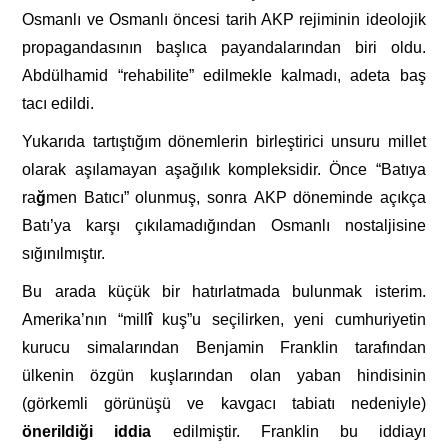
Osmanlı
ve
Osmanlı öncesi tarih
AKP
rejiminin ideolojik
propagandasının başlıca payandalarından
biri
oldu.
Abdülhamid
“rehabilite”
edilmekle
kalmadı,
adeta
baş
tacı
edildi.
Yukarıda
tartıştığım dönemlerin
birleştirici
unsuru millet
olarak aşılamayan aşağılık
kompleksidir.
Önce
“Batıya
ra
ğ
men
Batıcı”
olunmuş, sonra
AKP
döneminde
açıkça
Batı’ya
karşı
çıkı
lamadığından
Osmanlı
nostaljisine
sığınılmıştır.
Bu arada küçük bir hatırlatmada bulunmak
isterim.
Amerika’nın
“mill
î
kuş”u seçilirken, yeni
cumhuriyetin
kurucu simalarından Benjamin
Franklin tarafından
ülkenin özgün kuşlarından
olan
yaban hindisinin
(görkemli görünüşü
ve kavgacı
tabiatı
nedeniyle)
önerildiği
iddia
edil
miştir.
Franklin
bu
iddiayı