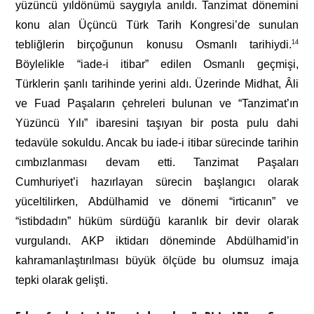
yüzüncü yıldönümü saygıyla anıldı. Tanzimat dönemini
konu alan Üçüncü Türk Tarih Kongresi’de sunulan
tebliğlerin birçoğunun konusu Osmanlı tarihiydi.
14
Böylelikle “iade-i itibar” edilen Osmanlı geçmişi,
Türklerin şanlı tarihinde yerini aldı. Üzerinde Midhat, Âli
ve Fuad Paşaların çehreleri bulunan ve “Tanzimat’ın
Yüzüncü Yılı” ibaresini taşıyan bir posta pulu dahi
tedavüle sokuldu. Ancak bu iade-i itibar sürecinde tarihin
cımbızlanması devam etti. Tanzimat Paşaları
Cumhuriyet’i hazırlayan sürecin başlangıcı olarak
yüceltilirken, Abdülhamid ve dönemi “irticanın” ve
“istibdadın” hüküm sürdüğü karanlık bir devir olarak
vurgulandı. AKP iktidarı döneminde Abdülhamid’in
kahramanlaştırılması büyük ölçüde bu olumsuz imaja
tepki olarak gelişti.