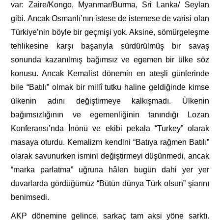
var: Zaire/Kongo, Myanmar/Burma, Sri Lanka/ Seylan
gibi. Ancak Osmanlı’nın istese de istemese de varisi olan
Türkiye’nin böyle bir geçmişi yok. Aksine, sömürgeleşme
tehlikesine karşı başarıyla sürdürülmüş bir savaş
sonunda kazanılmış bağımsız ve egemen bir ülke söz
konusu. Ancak
Kemalist
dönemin
en
ateşli
günlerinde
bile
“Batı
lı”
olmak
bir
millî
tutku
haline
geldiğinde
kimse
ülkenin adını değiştirmeye kalkışmadı.
Ülkenin
bağımsızlığının ve egemenliğinin tanındığı
Lozan
Konferansı’nda İnönü ve ekibi pekala
“Turkey”
olarak
masaya oturdu. Kemalizm kendini “Batıya rağmen Batılı”
olarak savunurken ismini değiştir
meyi
düşünmedi,
ancak
“marka
parlatma”
uğruna hâlen
bugün
dahi
yer
yer
duvarlarda
gördüğümüz “Bütün
dünya
Türk
olsun”
şiarını
benimsedi.
AKP
dönemine
gelince,
sarkaç
tam
aksi
yöne
sarktı.