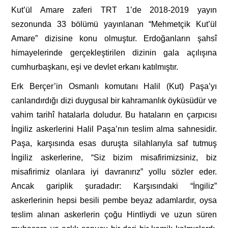
Kut’ül Amare zaferi TRT 1’de 2018-2019 yayın
sezonunda 33 bölümü yayınlanan “Mehmetçik Kut’ül
Amare” dizisine konu olmuştur. Erdoğanların şahsî
himayelerinde gerçekleştirilen dizinin gala açılışına
cumhurbaşkanı, eşi ve devlet erkanı katılmıştır.
Erk Berçer’in Osmanlı komutanı Halil (Kut) Paşa’yı
canlandırdığı dizi duygusal bir kahramanlık öyküsüdür ve
vahim tarihî hatalarla doludur. Bu hataların en çarpıcısı
İngiliz askerlerini Halil Paşa’nın teslim alma sahnesidir.
Paşa, karşısında esas duruşta silahlarıyla saf tutmuş
İngiliz askerlerine, “Siz bizim misafirimizsiniz, biz
misafirimiz olanlara iyi davranırız” yollu sözler eder.
Ancak gariplik şuradadır: Karşısındaki “İngiliz”
askerlerinin hepsi besili pembe beyaz adamlardır, oysa
teslim alınan askerlerin çoğu Hintliydi ve uzun süren