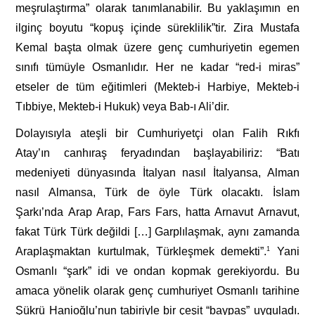
meşrulaştırma” olarak tanımlanabilir. Bu yaklaşımın en
ilginç boyutu “kopuş içinde süreklilik”tir. Zira Mustafa
Kemal başta olmak üzere genç cumhuriyetin egemen
sınıfı tümüyle Osmanlıdır. Her ne kadar “red-i miras”
etseler de tüm eğitimleri (Mekteb-i Harbiye, Mekteb-i
Tıbbiye, Mekteb-i Hukuk) veya Bab-ı Ali’dir.
Dolayısıyla ateşli bir Cumhuriyetçi olan Falih Rıkfı
Atay’ın canhıraş feryadından başlayabiliriz: “Batı
medeniyeti dünyasında İtalyan nasıl İtalyansa, Alman
nasıl Almansa, Türk de öyle Türk olacaktı. İslam
Şarkı’nda Arap Arap, Fars Fars, hatta Arnavut Arnavut,
fakat Türk Türk değildi […] Garplılaşmak, aynı zamanda
Araplaşmaktan kurtulmak, Türkleşmek demekti”.
1
Yani
Osmanlı “şark” idi ve ondan kopmak gerekiyordu. Bu
amaca yönelik olarak genç cumhuriyet Osmanlı tarihine
Şükrü Hanioğlu’nun tabiriyle bir çeşit “baypas” uyguladı.