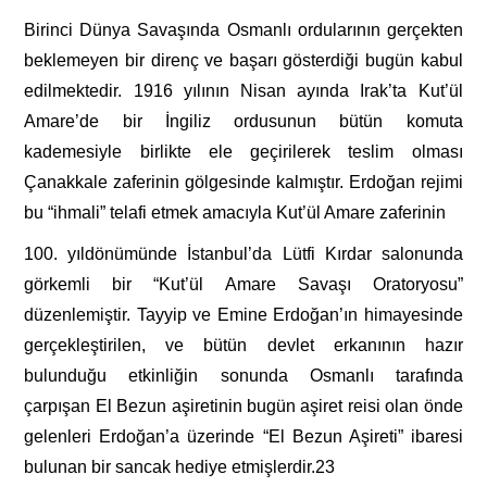
Birinci Dünya Savaşında Osmanlı ordularının gerçekten
beklemeyen bir direnç ve başarı gösterdiği bugün kabul
edilmektedir. 1916 yılının Nisan ayında Irak’ta Kut’ül
Amare’de bir İngiliz ordusunun bütün komuta
kademesiyle birlikte ele geçirilerek teslim olması
Çanakkale zaferinin gölgesinde kalmıştır. Erdoğan rejimi
bu “ihmali” telafi etmek amacıyla Kut’ül Amare zaferinin
100. yıldönümünde İstanbul’da Lütfi Kırdar salonunda
görkemli bir “Kut’ül Amare Savaşı Oratoryosu”
düzenlemiştir. Tayyip ve Emine Erdoğan’ın himayesinde
gerçekleştirilen, ve bütün devlet erkanının hazır
bulunduğu etkinliğin sonunda Osmanlı tarafında
çarpışan El Bezun aşiretinin bugün aşiret reisi olan önde
gelenleri Erdoğan’a üzerinde “El Bezun Aşireti” ibaresi
bulunan bir sancak hediye etmişlerdir.23