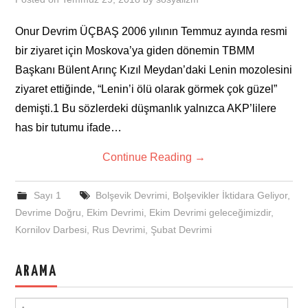
Onur Devrim ÜÇBAŞ 2006 yılının Temmuz ayında resmi
bir ziyaret için Moskova’ya giden dönemin TBMM
Başkanı Bülent Arınç Kızıl Meydan’daki Lenin mozolesini
ziyaret ettiğinde, “Lenin’i ölü olarak görmek çok güzel”
demişti.1 Bu sözlerdeki düşmanlık yalnızca AKP’lilere
has bir tutumu ifade…
Continue Reading
→
Sayı 1
Bolşevik Devrimi
,
Bolşevikler İktidara Geliyor
,
Devrime Doğru
,
Ekim Devrimi
,
Ekim Devrimi geleceğimizdir
,
Kornilov Darbesi
,
Rus Devrimi
,
Şubat Devrimi
ARAMA
Search