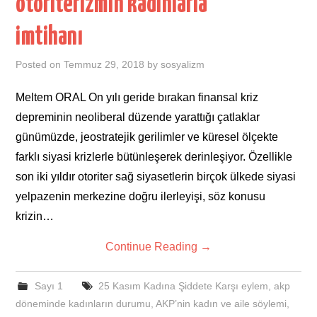
otoriterizmin kadınlarla
imtihanı
Posted on
Temmuz 29, 2018
by
sosyalizm
Meltem ORAL On yılı geride bırakan finansal kriz
depreminin neoliberal düzende yarattığı çatlaklar
günümüzde, jeostratejik gerilimler ve küresel ölçekte
farklı siyasi krizlerle bütünleşerek derinleşiyor. Özellikle
son iki yıldır otoriter sağ siyasetlerin birçok ülkede siyasi
yelpazenin merkezine doğru ilerleyişi, söz konusu
krizin…
Continue Reading
→
Sayı 1
25 Kasım Kadına Şiddete Karşı eylem
,
akp
döneminde kadınların durumu
,
AKP’nin kadın ve aile söylemi
,