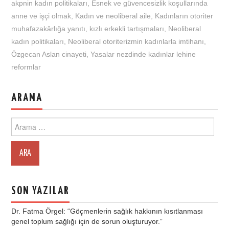
akpnin kadın politikaları
,
Esnek ve güvencesizlik koşullarında
anne ve işçi olmak
,
Kadın ve neoliberal aile
,
Kadınların otoriter
muhafazakârlığa yanıtı
,
kızlı erkekli tartışmaları
,
Neoliberal
kadın politikaları
,
Neoliberal otoriterizmin kadınlarla imtihanı
,
Özgecan Aslan cinayeti
,
Yasalar nezdinde kadınlar lehine
reformlar
ARAMA
Search
for:
SON YAZILAR
Dr. Fatma Örgel: “Göçmenlerin sağlık hakkının kısıtlanması
genel toplum sağlığı için de sorun oluşturuyor.”