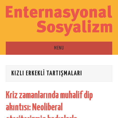
MENU
ANA SAYFA
KIZLI ERKEKLI TARTIŞMALARI
ESKI SAYILAR
İLETIŞIM
Kriz zamanlarında muhalif dip
akıntısı: Neoliberal