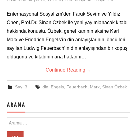
Enternasyonal Sosyalizm’den Faruk Sevim ve Yıldız
Önen, Prof.Dr. Sinan Özbek ile yeni yayımlanacak kitabı
hakkında konuştu. Özbek, genel kanının aksine Karl
Marx ve Friedrich Engels’in din anlayışlarının, öncülleri
sayılan Ludwig Feuerbach’ın din anlayışından bir kopuş
olduğunu ve kitabının ana hatlarını…
Continue Reading
→
Sayı 3
din
,
Engels
,
Feuerbach
,
Marx
,
Sinan Özbek
ARAMA
Search
for: