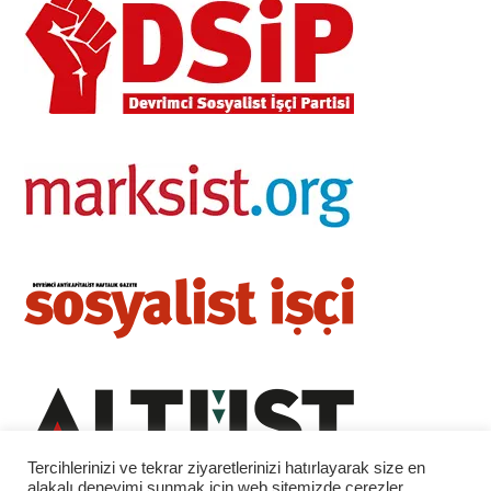
Tercihlerinizi ve tekrar ziyaretlerinizi hatırlayarak size en
alakalı deneyimi sunmak için web sitemizde çerezler