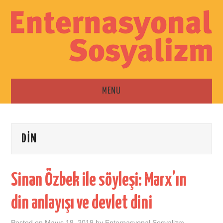
MENU
ANA SAYFA
DIN
ESKI SAYILAR
İLETIŞIM
Sinan Özbek ile söyleşi: Marx’ın
din anlayışı ve devlet dini
Posted on
Mayıs 18, 2019
by
Enternasyonal Sosyalizm