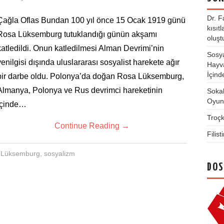
Dr. F
Çağla Oflas Bundan 100 yıl önce 15 Ocak 1919 günü
kısıt
Rosa Lüksemburg tutuklandığı günün akşamı
oluşt
katledildi. Onun katledilmesi Alman Devrimi’nin
Sosya
yenilgisi dışında uluslararası sosyalist harekete ağır
Hayva
İçind
bir darbe oldu. Polonya’da doğan Rosa Lüksemburg,
Almanya, Polonya ve Rus devrimci hareketinin
Soka
Oyunl
içinde…
Troç
Continue Reading
→
Filis
 Lüksemburg
,
sosyalizm
DOS