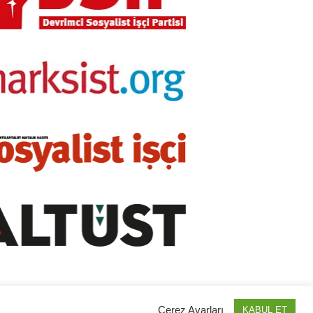
Çerez Ayarları
KABUL ET