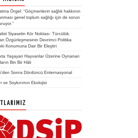
atma Örgel: “Göçmenlerin sağlık hakkının
lanması genel toplum sağlığı için de sorun
uruyor.”
list Siyasetin Kör Noktası: Türcülük.
n Özgürleşmesinin Devrimci Politika
eki Konumuna Dair Bir Eleştiri
kta Yaşayan Hayvanlar Üzerine Oynanan
arın Bin Bir Hâli
ki’den Sonra Dördüncü Enternasyonal
tin ve Soykırımın Ekolojisi
TLARIMIZ