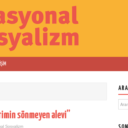
IŞIM
AR
Sear
for:
rimin sönmeyen alevi”
al Sosyalizm
SON