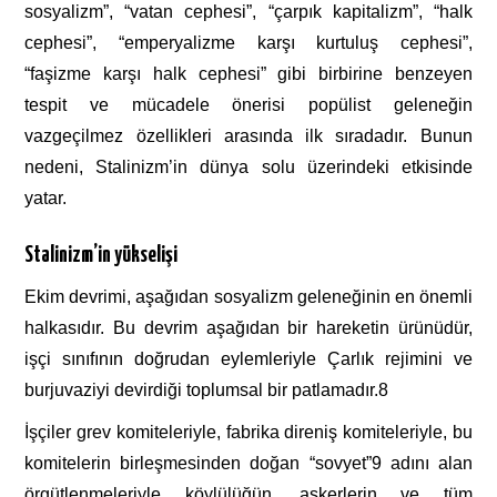
sosyalizm”, “vatan cephesi”, “çarpık kapitalizm”, “halk
cephesi”, “emperyalizme karşı kurtuluş cephesi”,
“faşizme karşı halk cephesi” gibi birbirine benzeyen
tespit ve mücadele önerisi popülist geleneğin
vazgeçilmez özellikleri arasında ilk sıradadır. Bunun
nedeni, Stalinizm’in dünya solu üzerindeki etkisinde
yatar.
Stalinizm’in yükselişi
Ekim devrimi, aşağıdan sosyalizm geleneğinin en önemli
halkasıdır. Bu devrim aşağıdan bir hareketin ürünüdür,
işçi sınıfının doğrudan eylemleriyle Çarlık rejimini ve
burjuvaziyi devirdiği toplumsal bir patlamadır.
8
İşçiler grev komiteleriyle, fabrika direniş komiteleriyle, bu
komitelerin birleşmesinden doğan “sovyet”
9 adını alan
örgütlenmeleriyle köylülüğün, askerlerin ve tüm