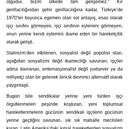
olgudur, bizim ülkede tam gelişemez.” Kır
gerillacılığından şehir gerillacılığına kadar, Türkiye’de
1970’ler boyunca egemen olan sol anlayış, esas olarak
işçi sınıfını görmeyen, işçi sınıfının eylemini görmeyen,
onun yerine kendi eylemini ikame eden bir hareketçilik
olarak gelişti.
Stalinizm’den etkilenen, sosyalist değil popülist olan,
aşağıdan sosyalizmi değil ikameciliği savunan, işçiler
adına davranan, enternasyonalist değil yurtsever ya da
milliyetçi olan bir gelenek biricik devrimci alternatif olarak
yaygınlaştı.
Bugün bile sendikalar yerine yeni türden işçi
örgütlenmeleri peşinde koşturan, yeni toplumsal
hareketlenmelerin gücünün sendikalı işçilerin gücünün
yerine geçtiğini savunan, sık sık mahalle meclisleri
kuran, Latin Amerika’daki kırsal hareketlerden sosyalizm