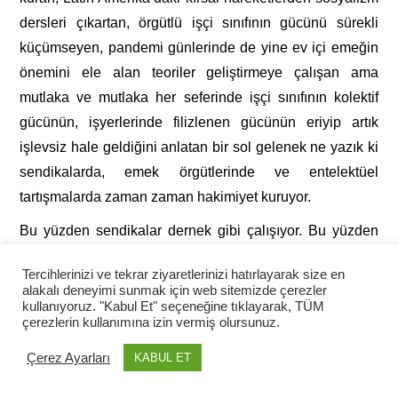
dersleri çıkartan, örgütlü işçi sınıfının gücünü sürekli
küçümseyen, pandemi günlerinde de yine ev içi emeğin
önemini ele alan teoriler geliştirmeye çalışan ama
mutlaka ve mutlaka her seferinde işçi sınıfının kolektif
gücünün, işyerlerinde filizlenen gücünün eriyip artık
işlevsiz hale geldiğini anlatan bir sol gelenek ne yazık ki
sendikalarda, emek örgütlerinde ve entelektüel
tartışmalarda zaman zaman hakimiyet kuruyor.
Bu yüzden sendikalar dernek gibi çalışıyor. Bu yüzden
sendikalar işçi sınıfının mücadele ve savunma örgütü
Tercihlerinizi ve tekrar ziyaretlerinizi hatırlayarak size en
olarak görülmüyor. Çünkü Stalinizm’le beslenen popülist
alakalı deneyimi sunmak için web sitemizde çerezler
ve ikameci gelenek, sosyalizmi, işçi sınıfının kendi
kullanıyoruz. "Kabul Et" seçeneğine tıklayarak, TÜM
çerezlerin kullanımına izin vermiş olursunuz.
eylemi, kendi hareketinin maddi birliği olarak göremiyor.
Çerez Ayarları
KABUL ET
Sosyalist işçilerin örgütünün inşası, bu temel eğilimle
sürekli bir tartışma içinde şekillendi.