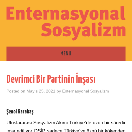
MENU
ANA SAYFA
Devrimci Bir Partinin İnşası
ESKI SAYILAR
Posted on
Mayıs 25, 2021
by
Enternasyonal Sosyalizm
İLETIŞIM
Şenol Karakaş
Uluslararası Sosyalizm Akımı Türkiye’de uzun bir süredir
inşa ediliyor. DSİP, sadece Türkiye’ye özgü bir kökenden