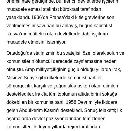
önemli hâle geldiğinde, bu “ilerici” devletlerde işçilerin
mücadele etmesi stalinist bürokrasi tarafından
yasaklandı. 1936’da Fransa’daki kitle grevlerine son
verilmemesini savunan bu anlayış, bugün kapitalist
Rusya’nın müttefiki olan devletlerde dahi işçilerin
mücadele etmesini istemiyor.
Ortadoğu’da stalinizmin bu stratejisi, özel olarak solun ve
komünistlerin ölümcül derecede zayıflamasına neden
olmuştu. Arap milliyetçiliğinin güçlü olduğu yıllarda Irak,
Mısır ve Suriye gibi ülkelerde komünist partiler,
sömürgecilik karşıtı ve çoğunlukla askeri olan rejimleri
desteklediler. Irak’ta tüm toplumun altıda birini sokağa
dökebilen bir komünist parti, 1958 Devrimi’yle iktidara
gelen Abdülkerim Kasım’ı destekledi. Sonuç felaketti; ilk
aşamalarda devlet pozisyonlarından temizlenen
komünistler, ilerleyen yıllarda rejim tarafından