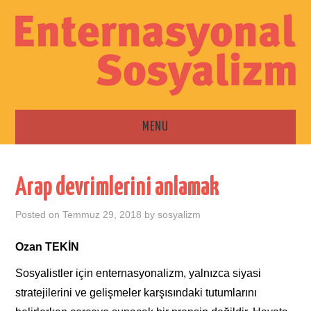
MENU
ANA SAYFA
Arap devrimlerini anlamak
ESKI SAYILAR
Posted on
Temmuz 29, 2018
by
sosyalizm
İLETIŞIM
Ozan TEKİN
Sosyalistler için enternasyonalizm, yalnızca siyasi
stratejilerini ve gelişmeler karşısındaki tutumlarını