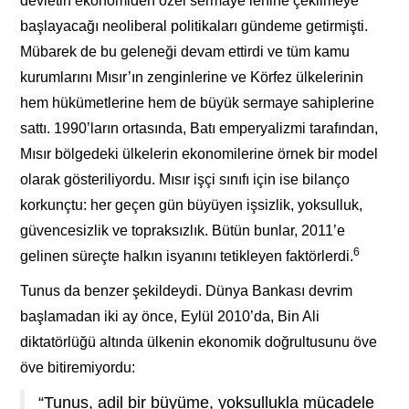
devletin ekonomiden özel sermaye lehine çekilmeye
başlayacağı neoliberal politikaları gündeme getirmişti.
Mübarek de bu geleneği devam ettirdi ve tüm kamu
kurumlarını Mısır’ın zenginlerine ve Körfez ülkelerinin
hem hükümetlerine hem de büyük sermaye sahiplerine
sattı. 1990’ların ortasında, Batı emperyalizmi tarafından,
Mısır bölgedeki ülkelerin ekonomilerine örnek bir model
olarak gösteriliyordu. Mısır işçi sınıfı için ise bilanço
korkunçtu: her geçen gün büyüyen işsizlik, yoksulluk,
güvencesizlik ve topraksızlık. Bütün bunlar, 2011’e
6
gelinen süreçte halkın isyanını tetikleyen faktörlerdi.
Tunus da benzer şekildeydi. Dünya Bankası devrim
başlamadan iki ay önce, Eylül 2010’da, Bin Ali
diktatörlüğü altında ülkenin ekonomik doğrultusunu öve
öve bitiremiyordu:
“Tunus, adil bir büyüme, yoksullukla mücadele