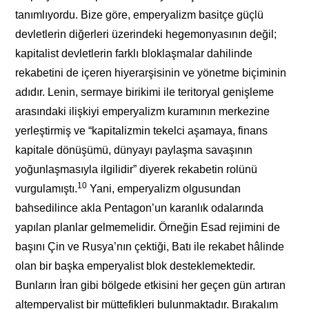
tanımlıyordu. Bize göre, emperyalizm basitçe güçlü
devletlerin diğerleri üzerindeki hegemonyasının değil;
kapitalist devletlerin farklı bloklaşmalar dahilinde
rekabetini de içeren hiyerarşisinin ve yönetme biçiminin
adıdır. Lenin, sermaye birikimi ile teritoryal genişleme
arasındaki ilişkiyi emperyalizm kuramının merkezine
yerleştirmiş ve “kapitalizmin tekelci aşamaya, finans
kapitale dönüşümü, dünyayı paylaşma savaşının
yoğunlaşmasıyla ilgilidir” diyerek rekabetin rolünü
10
vurgulamıştı.
Yani, emperyalizm olgusundan
bahsedilince akla Pentagon’un karanlık odalarında
yapılan planlar gelmemelidir. Örneğin Esad rejimini de
başını Çin ve Rusya’nın çektiği, Batı ile rekabet hâlinde
olan bir başka emperyalist blok desteklemektedir.
Bunların İran gibi bölgede etkisini her geçen gün artıran
altemperyalist bir müttefikleri bulunmaktadır. Bırakalım