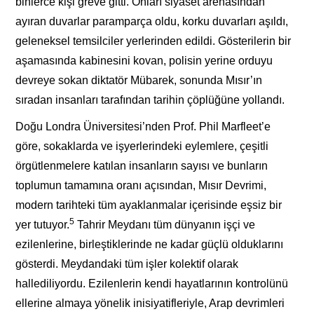
binlerce kişi greve gitti. Onları siyaset arenasından
ayıran duvarlar paramparça oldu, korku duvarları aşıldı,
geleneksel temsilciler yerlerinden edildi. Gösterilerin bir
aşamasında kabinesini kovan, polisin yerine orduyu
devreye sokan diktatör Mübarek, sonunda Mısır’ın
sıradan insanları tarafından tarihin çöplüğüne yollandı.
Doğu Londra Üniversitesi’nden Prof. Phil Marfleet’e
göre, sokaklarda ve işyerlerindeki eylemlere, çeşitli
örgütlenmelere katılan insanların sayısı ve bunların
toplumun tamamına oranı açısından, Mısır Devrimi,
modern tarihteki tüm ayaklanmalar içerisinde eşsiz bir
5
yer tutuyor.
Tahrir Meydanı tüm dünyanın işçi ve
ezilenlerine, birleştiklerinde ne kadar güçlü olduklarını
gösterdi. Meydandaki tüm işler kolektif olarak
hallediliyordu. Ezilenlerin kendi hayatlarının kontrolünü
ellerine almaya yönelik inisiyatifleriyle, Arap devrimleri