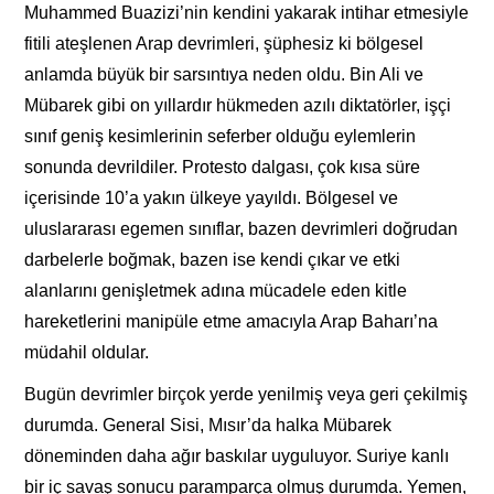
Muhammed Buazizi’nin kendini yakarak intihar etmesiyle
fitili ateşlenen Arap devrimleri, şüphesiz ki bölgesel
anlamda büyük bir sarsıntıya neden oldu. Bin Ali ve
Mübarek gibi on yıllardır hükmeden azılı diktatörler, işçi
sınıf geniş kesimlerinin seferber olduğu eylemlerin
sonunda devrildiler. Protesto dalgası, çok kısa süre
içerisinde 10’a yakın ülkeye yayıldı. Bölgesel ve
uluslararası egemen sınıflar, bazen devrimleri doğrudan
darbelerle boğmak, bazen ise kendi çıkar ve etki
alanlarını genişletmek adına mücadele eden kitle
hareketlerini manipüle etme amacıyla Arap Baharı’na
müdahil oldular.
Bugün devrimler birçok yerde yenilmiş veya geri çekilmiş
durumda. General Sisi, Mısır’da halka Mübarek
döneminden daha ağır baskılar uyguluyor. Suriye kanlı
bir iç savaş sonucu paramparça olmuş durumda. Yemen,