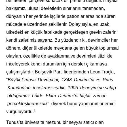
belirlerken çerçeve sunacak bir prensip değildir. Hayata
bakışımız, ulusal devletlerin sınırlarını tanımadan,
dünyanın her yerinde işçilerle patronlar arasında süren
mücadele üzerinden şekillenir. Dolayısıyla, en uzak
ülkedeki en küçük fabrikada gerçekleşen grevin zaferini
kendi zaferimiz sayarız. Bu yüzdendir ki, devrimciler her
dönem, diğer ülkelerde meydana gelen büyük toplumsal
olayları, özellikle de ayaklanma ve devrimleri titizlikle
inceleyerek kendi durumları için dersler çıkarmaya
çalışmışlardır. Bolşevik Parti liderlerinden Leon Troçki,
“
Büyük Fransız
Devr
im
i’n
i, 1848 Devr
im
i’n
i
ve Par
is
Komünü’nü
incelemeseyd
ik, 1905 deney
im
ine sah
ip
oldu
ğumuz hâlde Ek
im Devr
im
i’n
i
h
içb
ir zaman
gerçekle
şt
iremezd
ik
” diyerek bunu yapmanın önemini
1
vurguluyordu.
Tunus’ta üniversite mezunu bir seyyar satıcı olan