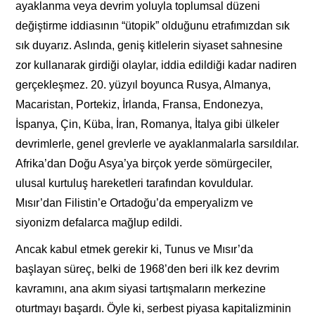
ayaklanma veya devrim yoluyla toplumsal düzeni
değiştirme iddiasının “ütopik” olduğunu etrafımızdan sık
sık duyarız. Aslında, geniş kitlelerin siyaset sahnesine
zor kullanarak girdiği olaylar, iddia edildiği kadar nadiren
gerçekleşmez. 20. yüzyıl boyunca Rusya, Almanya,
Macaristan, Portekiz, İrlanda, Fransa, Endonezya,
İspanya, Çin, Küba, İran, Romanya, İtalya gibi ülkeler
devrimlerle, genel grevlerle ve ayaklanmalarla sarsıldılar.
Afrika’dan Doğu Asya’ya birçok yerde sömürgeciler,
ulusal kurtuluş hareketleri tarafından kovuldular.
Mısır’dan Filistin’e Ortadoğu’da emperyalizm ve
siyonizm defalarca mağlup edildi.
Ancak kabul etmek gerekir ki, Tunus ve Mısır’da
başlayan süreç, belki de 1968’den beri ilk kez devrim
kavramını, ana akım siyasi tartışmaların merkezine
oturtmayı başardı. Öyle ki, serbest piyasa kapitalizminin