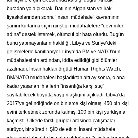
buradan yola çıkarak, Batı’nın Afganistan ve Irak
fiyaskolarından sonra “insani müdahale” kavramının
şanını kurtarmak için giriştiği müdahalelere “devrimler
adına” destek istemek, ölümcül bir hata olurdu. Bugün
bunu yapmayanların haklılığı, Libya ve Suriye’deki
gelişmelerle kanıtlanıyor. Libya’da BM ve NATO’nun
müdahalesinin ardından, iddia edildiği gibi ölümler
azalmadı. İnsan hakları örgütü Human Rights Watch,
BM/NATO müdahalesi başladıktan altı ay sonra, o ana
kadar yaşanan ihlallerin “insanlığa karşı suç”
sayılabilecek boyutta yaygınlaştığını açıkladı. Libya’da
2017’ye gelindiğinde on binlerce kişi ölmüş, 450 bin kişi
evini terk etmek zorunda kalmış, 100 bin kişi yurtdışına
kaçmıştı. Ülkede farklı gruplar arasında çatışmalar
sürüyor, bir süredir IŞİD de etkin. İnsani müdahale
iddiasının Libya’da bir yalan olduğunu, “sivilleri korumak