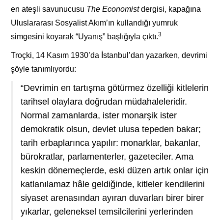
en ateşli savunucusu
The Econom
ist
dergisi, kapağına
Uluslararası Sosyalist Akım’ın kullandığı yumruk
3
simgesini koyarak “Uyanış” başlığıyla çıktı.
Troçki, 14 Kasım 1930’da İstanbul’dan yazarken, devrimi
şöyle tanımlıyordu:
“Devrimin en tartışma götürmez özelliği kitlelerin
tarihsel olaylara doğrudan müdahaleleridir.
Normal zamanlarda, ister monarşik ister
demokratik olsun, devlet ulusa tepeden bakar;
tarih erbaplarınca yapılır: monarklar, bakanlar,
bürokratlar, parlamenterler, gazeteciler. Ama
keskin dönemeçlerde, eski düzen artık onlar için
katlanılamaz hâle geldiğinde, kitleler kendilerini
siyaset arenasından ayıran duvarları birer birer
yıkarlar, geleneksel temsilcilerini yerlerinden