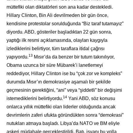
müttefiki olan diktatörleri son ana kadar destekledi.
Hillary Clinton, Bin Ali devrilmeden bir gün önce,
kendisine protestolar sorulduğunda “Biz taraf tutamayız”
diyordu. ABD, gösteriler başladıktan 22 gün sonra,
yaptığı ilk resmi açıklamasında, olayları kaygıyla
izlediklerini belirtiyor, tüm taraflara itidal çağrısı
13
yapıyordu.
Mısır’da da benzer bir tutum takınılıyor,
Obama uzunca bir süre Mübarek’i lanetlemeyi
reddediyor, Hillary Clinton ise bu “çok zor ve kompleks”
durumda Mısır’ın demokrasiye aşamalı bir şekilde
geçmesinin gerektiğini, “ani” veya “şiddetli” bir değişimi
14
istemediklerini belirtiyordu.
Yani ABD, söz konusu
onlarca yıllık müttefiki olan liderler olduğunda ancak
devrimlerin zaferi ufukta göründükten sonra “demokrasi”
nutukları atmaya başladı. Libya’da NATO ve BM eliyle
askeri müdahale gerçekleştirildi, Batı, isyanı bu yolla