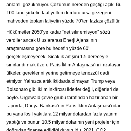
anlamlı gözükmüyor. Çözümün nereden geçtiği açık. Bu
100 tane şirketin faaliyetleri durdurulursa gezegeni
mahveden toplam faliyetin yüzde 70’ten fazlası çözülür.
Hükümetler 2050’ye kadar “net sıfır emisyon” sözü
verdiler ancak Uluslararası Enerji Ajansı’nın
araştırmasına göre bu hedefin yüzde 60’ı
gerçekleşmeyecek. Sıcaklık artışını 1.5 dereceyle
sınırlandırmak üzere Paris İklim Anlaşması’nı imzalayan
ülkeler, gereklerini yerine getirmeye tenezzül dadi
etmiyor. Yalnızca artık iktidarda olmayan Trump veya
Bolsonaro gibi iklim inkârcısı liderler değil, diğerleri de
böyle. Urgewald çevre grubu tarafından hazırlanan bir
raporda, Dünya Bankası’nın Paris İklim Anlaşması’ndan
bu yana fosil yakıtlara 12 milyar dolardan fazla yatırım
yaptığı ve bunun 10,5 milyar dolarının yeni projeler için
doğrudan finanse edildiği duyuruldu. 2021, CO2