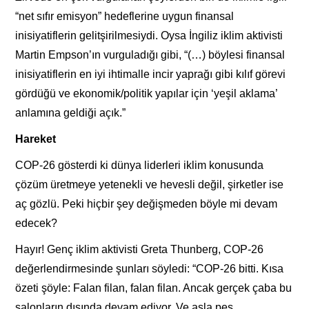
“net sıfır emisyon” hedeflerine uygun finansal
inisiyatiflerin gelitşirilmesiydi. Oysa İngiliz iklim aktivisti
Martin Empson’ın vurguladığı gibi, “(…) böylesi finansal
inisiyatiflerin en iyi ihtimalle incir yaprağı gibi kılıf görevi
gördüğü ve ekonomik/politik yapılar için ‘yeşil aklama’
anlamına geldiği açık.”
Hareket
COP-26 gösterdi ki dünya liderleri iklim konusunda
çözüm üretmeye yetenekli ve hevesli değil, şirketler ise
aç gözlü. Peki hiçbir şey değişmeden böyle mi devam
edecek?
Hayır! Genç iklim aktivisti Greta Thunberg, COP-26
değerlendirmesinde şunları söyledi: “COP-26 bitti. Kısa
özeti şöyle: Falan filan, falan filan. Ancak gerçek çaba bu
salonların dışında devam ediyor. Ve asla pes