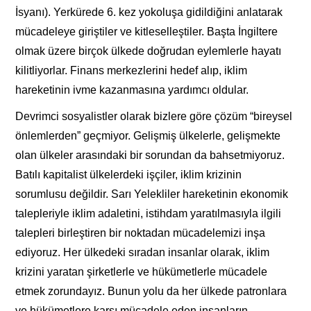
İsyanı). Yerkürede 6. kez yokoluşa gidildiğini anlatarak
mücadeleye giriştiler ve kitleselleştiler. Başta İngiltere
olmak üzere birçok ülkede doğrudan eylemlerle hayatı
kilitliyorlar. Finans merkezlerini hedef alıp, iklim
hareketinin ivme kazanmasına yardımcı oldular.
Devrimci sosyalistler olarak bizlere göre çözüm “bireysel
önlemlerden” geçmiyor. Gelişmiş ülkelerle, gelişmekte
olan ülkeler arasındaki bir sorundan da bahsetmiyoruz.
Batılı kapitalist ülkelerdeki işçiler, iklim krizinin
sorumlusu değildir. Sarı Yelekliler hareketinin ekonomik
talepleriyle iklim adaletini, istihdam yaratılmasıyla ilgili
talepleri birleştiren bir noktadan mücadelemizi inşa
ediyoruz. Her ülkedeki sıradan insanlar olarak, iklim
krizini yaratan şirketlerle ve hükümetlerle mücadele
etmek zorundayız. Bunun yolu da her ülkede patronlara
ve hükümetlere karşı mücadele eden insanların