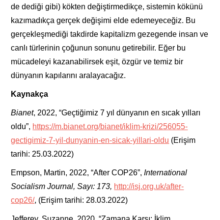
de dediği gibi) kökten değiştirmedikçe, sistemin kökünü
kazımadıkça gerçek değişimi elde edemeyeceğiz. Bu
gerçekleşmediği takdirde kapitalizm gezegende insan ve
canlı türlerinin çoğunun sonunu getirebilir. Eğer bu
mücadeleyi kazanabilirsek eşit, özgür ve temiz bir
dünyanın kapılarını aralayacağız.
Kaynakça
Bianet
, 2022, “Geçtiğimiz 7 yıl dünyanın en sıcak yılları
oldu”,
https://m.bianet.org/bianet/iklim-krizi/256055-
gectigimiz-7-yil-dunyanin-en-sicak-yillari-oldu
(Erişim
tarihi: 25.03.2022)
Empson, Martin, 2022, “After COP26”,
International
Socialism Journal, Sayı: 173,
http://isj.org.uk/after-
cop26/
, (Erişim tarihi: 28.03.2022)
Jefferey, Suzanne, 2020, “Zamana Karşı: İklim,