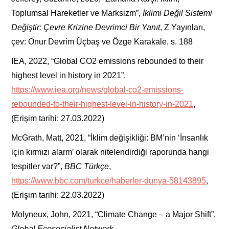
Toplumsal Hareketler ve Marksizm”,
İklimi Değil Sistemi
Değiştir: Çevre Krizine Devrimci Bir Yanıt
, Z Yayınları,
çev: Onur Devrim Üçbaş ve Özge Karakale, s. 188
IEA, 2022, “Global CO2 emissions rebounded to their
highest level in history in 2021”,
https://www.iea.org/news/global-co2-emissions-
rebounded-to-their-highest-level-in-history-in-2021
,
(Erişim tarihi: 27.03.2022)
McGrath, Matt, 2021, “İklim değişikliği: BM’nin ‘İnsanlık
için kırmızı alarm’ olarak nitelendirdiği raporunda hangi
tespitler var?”,
BBC Türkçe
,
https://www.bbc.com/turkce/haberler-dunya-58143895
,
(Erişim tarihi: 22.03.2022)
Molyneux, John, 2021, “Climate Change – a Major Shift”,
Global Ecosocialist Network
,