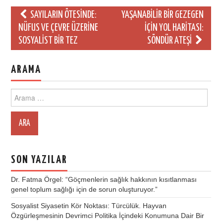
Post
SAYILARIN ÖTESINDE:
YAŞANABILIR BIR GEZEGEN
navigation
NÜFUS VE ÇEVRE ÜZERINE
IÇIN YOL HARITASI:
SOSYALIST BIR TEZ
SÖNDÜR ATEŞI
ARAMA
Search
for:
SON YAZILAR
Dr. Fatma Örgel: “Göçmenlerin sağlık hakkının kısıtlanması
genel toplum sağlığı için de sorun oluşturuyor.”
Sosyalist Siyasetin Kör Noktası: Türcülük. Hayvan
Özgürleşmesinin Devrimci Politika İçindeki Konumuna Dair Bir