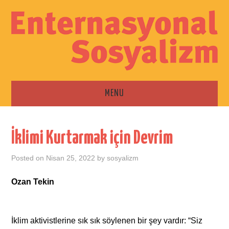
MENU
ANA SAYFA
İklimi Kurtarmak için Devrim
ESKI SAYILAR
Posted on
Nisan 25, 2022
by
sosyalizm
İLETIŞIM
Ozan Tekin
İklim aktivistlerine sık sık söylenen bir şey vardır: “Siz