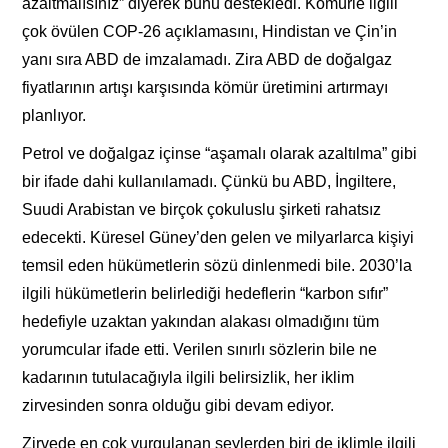
azaltmalısınız” diyerek bunu destekledi. Kömürle ilgili
çok övülen COP-26 açıklamasını, Hindistan ve Çin’in
yanı sıra ABD de imzalamadı. Zira ABD de doğalgaz
fiyatlarının artışı karşısında kömür üretimini artırmayı
planlıyor.
Petrol ve doğalgaz içinse “aşamalı olarak azaltılma” gibi
bir ifade dahi kullanılamadı. Çünkü bu ABD, İngiltere,
Suudi Arabistan ve birçok çokuluslu şirketi rahatsız
edecekti. Küresel Güney’den gelen ve milyarlarca kişiyi
temsil eden hükümetlerin sözü dinlenmedi bile. 2030’la
ilgili hükümetlerin belirlediği hedeflerin “karbon sıfır”
hedefiyle uzaktan yakından alakası olmadığını tüm
yorumcular ifade etti. Verilen sınırlı sözlerin bile ne
kadarının tutulacağıyla ilgili belirsizlik, her iklim
zirvesinden sonra olduğu gibi devam ediyor.
Zirvede en çok vurgulanan şeylerden biri de iklimle ilgili