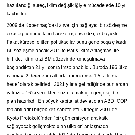
hazırlandığı süreç, iklim değişikliğiyle mücadelede 10 yıl
kaybettirdi.
2009’da Kopenhag’daki zirve için bağlayıcı bir sözleşme
çıkacağı umudu iklim hareketi içerisinde çok büyüktü.
Fakat küresel elitler, politikacılar bunu gene boşa çıkardı.
Bu sözleşme ancak 2015’te Paris İklim Anlaşması ile
birlikte, iklim krizi BM düzeyinde konuşulmaya
başlandıktan 21 yıl sonra imzalanabildi. Burada 196 ülke
ısınmayı 2 derecenin altında, mümkünse 1.5’ta tutma
hedef olarak belirledi. 2021 yılına gelindiğinde bunlardan
yalnızca 16’sı verdikleri sözü tutmak için gerçekçi bir
plan hazırladı. En büyük kapitalist devlet olan ABD, COP
toplantılarını birçok kez sabote etti. Örneğin 2001’de
Kyoto Protokolü’nden “bir gün emisyonlara katkı
sağlayacak gelişmekte olan ülkeler” anlaşmada
içerilmediği için çekildi. 2017’de Trump geldiğinde Paris