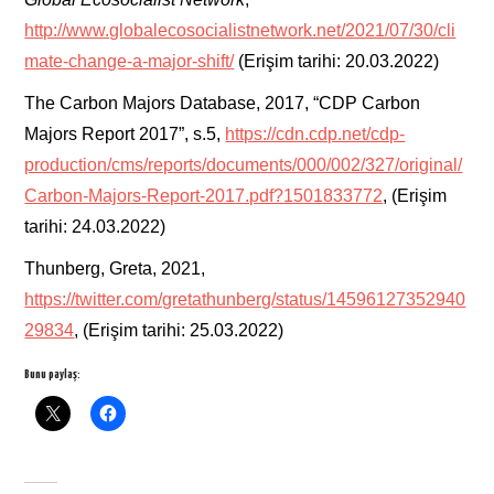
http://www.globalecosocialistnetwork.net/2021/07/30/cli
mate-change-a-major-shift/
(Erişim tarihi: 20.03.2022)
The Carbon Majors Database, 2017, “CDP Carbon
Majors Report 2017”, s.5,
https://cdn.cdp.net/cdp-
production/cms/reports/documents/000/002/327/original/
Carbon-Majors-Report-2017.pdf?1501833772
, (Erişim
tarihi: 24.03.2022)
Thunberg, Greta, 2021,
https://twitter.com/gretathunberg/status/14596127352940
29834
, (Erişim tarihi: 25.03.2022)
Bunu paylaş: