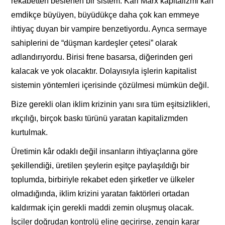
rekabetten beslenen bir sistem. Karl Marx kapitalizmi kan
emdikçe büyüyen, büyüdükçe daha çok kan emmeye
ihtiyaç duyan bir vampire benzetiyordu. Ayrıca sermaye
sahiplerini de “düşman kardeşler çetesi” olarak
adlandırıyordu. Birisi frene basarsa, diğerinden geri
kalacak ve yok olacaktır. Dolayısıyla işlerin kapitalist
sistemin yöntemleri içerisinde çözülmesi mümkün değil.
Bize gerekli olan iklim krizinin yanı sıra tüm eşitsizlikleri,
ırkçılığı, birçok baskı türünü yaratan kapitalizmden
kurtulmak.
Üretimin kâr odaklı değil insanların ihtiyaçlarına göre
şekillendiği, üretilen şeylerin eşitçe paylaşıldığı bir
toplumda, birbiriyle rekabet eden şirketler ve ülkeler
olmadığında, iklim krizini yaratan faktörleri ortadan
kaldırmak için gerekli maddi zemin oluşmuş olacak.
İşçiler doğrudan kontrolü eline geçirirse, zengin karar