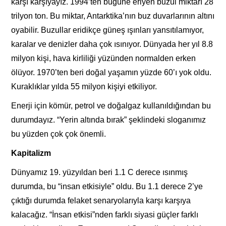
karşı karşıyayız. 1994’ten bugüne eriyen buzul miktarı 28
trilyon ton. Bu miktar, Antarktika’nın buz duvarlarının altını
oyabilir. Buzullar eridikçe güneş ışınları yansıtılamıyor,
karalar ve denizler daha çok ısınıyor. Dünyada her yıl 8.8
milyon kişi, hava kirliliği yüzünden normalden erken
ölüyor. 1970’ten beri doğal yaşamın yüzde 60’ı yok oldu.
Kuraklıklar yılda 55 milyon kişiyi etkiliyor.
Enerji için kömür, petrol ve doğalgaz kullanıldığından bu
durumdayız. “Yerin altında bırak” şeklindeki sloganımız
bu yüzden çok çok önemli.
Kapitalizm
Dünyamız 19. yüzyıldan beri 1.1 C derece ısınmış
durumda, bu “insan etkisiyle” oldu. Bu 1.1 derece 2’ye
çıktığı durumda felaket senaryolarıyla karşı karşıya
kalacağız. “İnsan etkisi”nden farklı siyasi güçler farklı