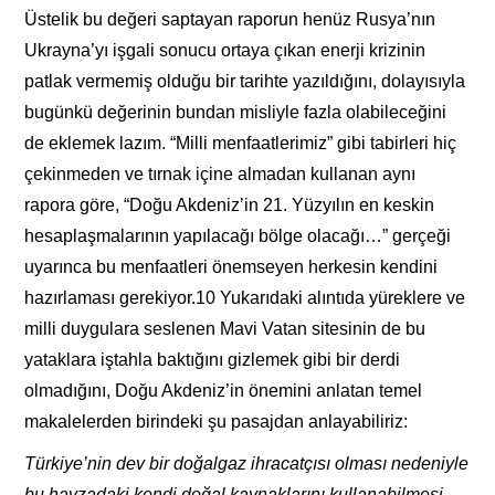
Üstelik bu değeri saptayan raporun henüz Rusya’nın
Ukrayna’yı işgali sonucu ortaya çıkan enerji krizinin
patlak vermemiş olduğu bir tarihte yazıldığını, dolayısıyla
bugünkü değerinin bundan misliyle fazla olabileceğini
de eklemek lazım. “Milli menfaatlerimiz” gibi tabirleri hiç
çekinmeden ve tırnak içine almadan kullanan aynı
rapora göre, “Doğu Akdeniz’in 21. Yüzyılın en keskin
hesaplaşmalarının yapılacağı bölge olacağı…” gerçeği
uyarınca bu menfaatleri önemseyen herkesin kendini
hazırlaması gerekiyor.10 Yukarıdaki alıntıda yüreklere ve
milli duygulara seslenen Mavi Vatan sitesinin de bu
yataklara iştahla baktığını gizlemek gibi bir derdi
olmadığını, Doğu Akdeniz’in önemini anlatan temel
makalelerden birindeki şu pasajdan anlayabiliriz:
Türkiye’nin dev bir doğalgaz ihracatçısı olması nedeniyle
bu havzadaki kendi doğal kaynaklarını kullanabilmesi