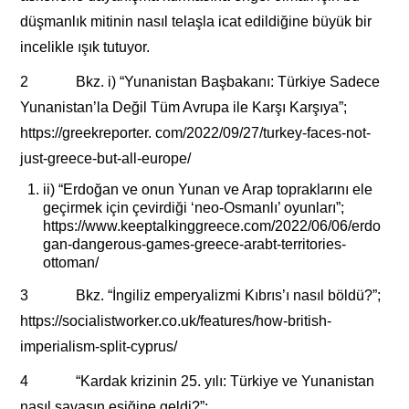
düşmanlık mitinin nasıl telaşla icat edildiğine büyük bir
incelikle ışık tutuyor.
2 Bkz. i) “Yunanistan Başbakanı: Türkiye Sadece
Yunanistan’la Değil Tüm Avrupa ile Karşı Karşıya”;
https://greekreporter. com/2022/09/27/turkey-faces-not-
just-greece-but-all-europe/
ii) “Erdoğan ve onun Yunan ve Arap topraklarını ele
geçirmek için çevirdiği ‘neo-Osmanlı’ oyunları”;
https://www.keeptalkinggreece.com/2022/06/06/erdo
gan-dangerous-games-greece-arabt-territories-
ottoman/
3 Bkz. “İngiliz emperyalizmi Kıbrıs’ı nasıl böldü?”;
https://socialistworker.co.uk/features/how-british-
imperialism-split-cyprus/
4 “Kardak krizinin 25. yılı: Türkiye ve Yunanistan
nasıl savaşın eşiğine geldi?”;