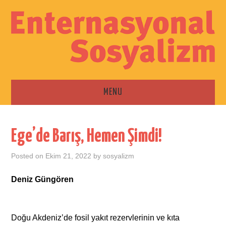
MENU
ANA SAYFA
Ege’de Barış, Hemen Şimdi!
ESKI SAYILAR
Posted on
Ekim 21, 2022
by
sosyalizm
İLETIŞIM
Deniz Güngören
Doğu Akdeniz’de fosil yakıt rezervlerinin ve kıta