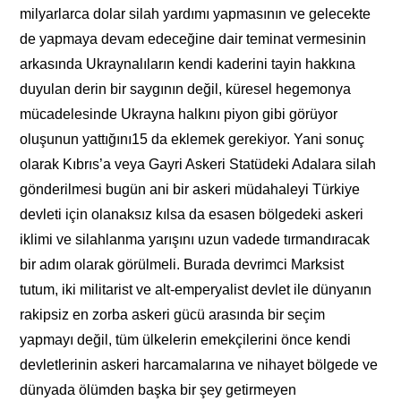
milyarlarca dolar silah yardımı yapmasının ve gelecekte
de yapmaya devam edeceğine dair teminat vermesinin
arkasında Ukraynalıların kendi kaderini tayin hakkına
duyulan derin bir saygının değil, küresel hegemonya
mücadelesinde Ukrayna halkını piyon gibi görüyor
oluşunun yattığını15 da eklemek gerekiyor. Yani sonuç
olarak Kıbrıs’a veya Gayri Askeri Statüdeki Adalara silah
gönderilmesi bugün ani bir askeri müdahaleyi Türkiye
devleti için olanaksız kılsa da esasen bölgedeki askeri
iklimi ve silahlanma yarışını uzun vadede tırmandıracak
bir adım olarak görülmeli. Burada devrimci Marksist
tutum, iki militarist ve alt-emperyalist devlet ile dünyanın
rakipsiz en zorba askeri gücü arasında bir seçim
yapmayı değil, tüm ülkelerin emekçilerini önce kendi
devletlerinin askeri harcamalarına ve nihayet bölgede ve
dünyada ölümden başka bir şey getirmeyen