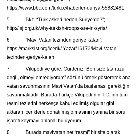
https://www.bbc.com/turkce/haberler-dunya-55882481
5 Bkz. “Türk askeri neden Suriye’de?”;
http://isj.org.uk/why-turkish-troops-are-in-syria/
6 “Mavi Vatan tezinden geriye kalan”;
https://marksist.org/icerik/ Yazar/16173/Mavi-Vatan-
tezinden-geriye-kalan
7 Vikipedi’ye göre, Gürdeniz “Ben size taarruzu
değil, ölmeyi emrediyorum” sözünü örnek göstererek ana
vatan savunmasının Mavi Vatan’da başlaması gerektiğini
savunmaktadır. Burada Türkçe Vikipedi’nin T.C.’nin tüm
resmi tezlerini herkesçe kabul edilmiş olgular gibi
aktaran içeriklerle donatılmış olmasının yanına bir soru
işareti koymayı anlamlı buluyorum.
8 Burada mavivatan.net “resmî” bir site olarak