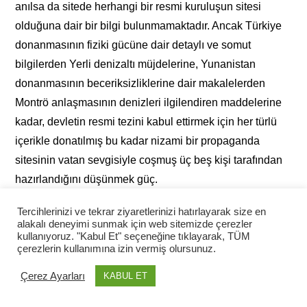
anılsa da sitede herhangi bir resmi kuruluşun sitesi
olduğuna dair bir bilgi bulunmamaktadır. Ancak Türkiye
donanmasının fiziki gücüne dair detaylı ve somut
bilgilerden Yerli denizaltı müjdelerine, Yunanistan
donanmasının beceriksizliklerine dair makalelerden
Montrö anlaşmasının denizleri ilgilendiren maddelerine
kadar, devletin resmi tezini kabul ettirmek için her türlü
içerikle donatılmış bu kadar nizami bir propaganda
sitesinin vatan sevgisiyle coşmuş üç beş kişi tarafından
hazırlandığını düşünmek güç.
9 Bkz. “Doğu Akdeniz’de Enerji Denklemi”;
Tercihlerinizi ve tekrar ziyaretlerinizi hatırlayarak size en
alakalı deneyimi sunmak için web sitemizde çerezler
https://www.insightturkey.com/articles/the-energy-
kullanıyoruz. "Kabul Et" seçeneğine tıklayarak, TÜM
equation-in-the-eastern-mediterranean
çerezlerin kullanımına izin vermiş olursunuz.
10 Bkz. “Doğu Akdeniz’deki Hidrokarbon
Çerez Ayarları
KABUL ET
Rezervleri Türkiye’nin 572 Yıllık İhtiyacını Karşılıyor”;