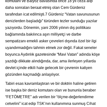
komutanı ve Balyoz davasında önce 18 yıl ceza alıp
daha sonraları beraat etmiş olan Cem Gürdeniz
tarafından icat edilmişti.7 Gürdeniz “Vatan savunusunun
denizlerden başladığı” türünden tezler sunduğu yazılar
yazıyordu. Dönemin, yani 2006 yılının dış politikası
bağlamında bakılınca aşırı milliyetçi ve darbe
sempatizanı emekli asker çevreleri dışında özel bir ilgi
uyandırmadığını tahmin etmek zor değil. Fakat seneler
boyunca Aydınlık gazetesinde “Mavi Vatan” adında köşe
yazdığı dikkate alındığında, dar, ama ilerleyen yıllarda
devlet içinde etkili hale gelecek bir çevrenin katiyen
gözünden kaçmadığı anlaşılıyor.
Tabiri esas kavramlaştıran ve bir doktrin haline getiren
ise başka bir deniz komutanı olan ve bununla beraber
“FETÖMETRE” adı verilen bir “ölçme-değerlendirme
cetvelini” icat edip TSK’nın kullanımına sunmuş Cihat