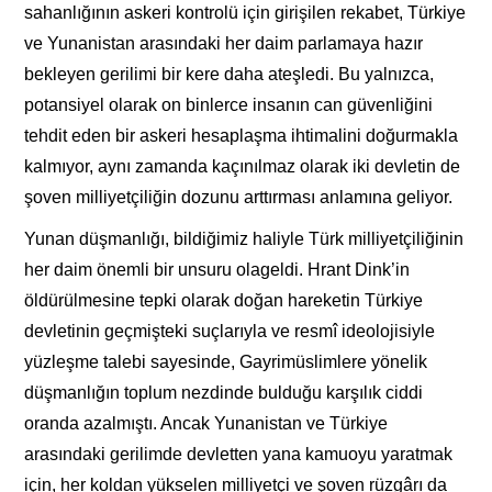
sahanlığının askeri kontrolü için girişilen rekabet, Türkiye
ve Yunanistan arasındaki her daim parlamaya hazır
bekleyen gerilimi bir kere daha ateşledi. Bu yalnızca,
potansiyel olarak on binlerce insanın can güvenliğini
tehdit eden bir askeri hesaplaşma ihtimalini doğurmakla
kalmıyor, aynı zamanda kaçınılmaz olarak iki devletin de
şoven milliyetçiliğin dozunu arttırması anlamına geliyor.
Yunan düşmanlığı, bildiğimiz haliyle Türk milliyetçiliğinin
her daim önemli bir unsuru olageldi. Hrant Dink’in
öldürülmesine tepki olarak doğan hareketin Türkiye
devletinin geçmişteki suçlarıyla ve resmî ideolojisiyle
yüzleşme talebi sayesinde, Gayrimüslimlere yönelik
düşmanlığın toplum nezdinde bulduğu karşılık ciddi
oranda azalmıştı. Ancak Yunanistan ve Türkiye
arasındaki gerilimde devletten yana kamuoyu yaratmak
için, her koldan yükselen milliyetçi ve şoven rüzgârı da