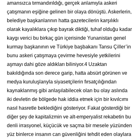
amansızca tırmandırıldığı, gerçek anlamıyla askeri
çatışmanın eşiğine gelinen bir olaya dönüştü. Askerlerin,
belediye başkanlarının hatta gazetecilerin karşılıklı
olarak kayalıklara çıkıp bayrak diktiği, tuhaf olduğu kadar
kaygı verici bu birkaç gün içerisinde Yunanistan genel
kurmay başkanının ve Türkiye başbakanı Tansu Çiller’in
bunu askeri çatışmaya çevirme hevesiyle yetkilerini
aşmayı dahi göze aldıkları biliniyor.4 Uzaktan
bakıldığında son derece garip, hatta absürt görünen ve
medya kuruluşlarıyla siyasetçilerin fırsatçılığından
kaynaklanmış gibi anlaşılabilecek olan bu olay aslında
iki devletin de bölgede hak iddia etmek için bir kıvılcımı
nasıl hasretle beklediğini gösteriyor. Fakat gösterdiği bir
diğer şey de kapitalizmin ve alt-emperyalist rekabetin bu
denli irrasyonel, küçücük ve saçma bir mesele yüzünden
yüz binlerce insanın can güvenliğini tehdit eden olaylara