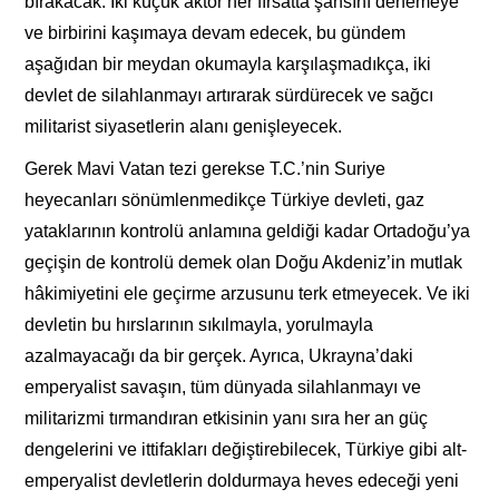
bırakacak. İki küçük aktör her fırsatta şansını denemeye
ve birbirini kaşımaya devam edecek, bu gündem
aşağıdan bir meydan okumayla karşılaşmadıkça, iki
devlet de silahlanmayı artırarak sürdürecek ve sağcı
militarist siyasetlerin alanı genişleyecek.
Gerek Mavi Vatan tezi gerekse T.C.’nin Suriye
heyecanları sönümlenmedikçe Türkiye devleti, gaz
yataklarının kontrolü anlamına geldiği kadar Ortadoğu’ya
geçişin de kontrolü demek olan Doğu Akdeniz’in mutlak
hâkimiyetini ele geçirme arzusunu terk etmeyecek. Ve iki
devletin bu hırslarının sıkılmayla, yorulmayla
azalmayacağı da bir gerçek. Ayrıca, Ukrayna’daki
emperyalist savaşın, tüm dünyada silahlanmayı ve
militarizmi tırmandıran etkisinin yanı sıra her an güç
dengelerini ve ittifakları değiştirebilecek, Türkiye gibi alt-
emperyalist devletlerin doldurmaya heves edeceği yeni