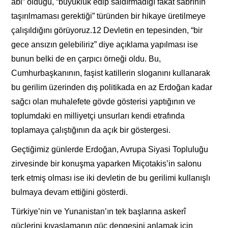
abi” olduğu, “büyüklük edip saldırmadığı fakat sabrının
taşırılmaması gerektiği” türünden bir hikaye üretilmeye
çalışıldığını görüyoruz.12 Devletin en tepesinden, “bir
gece ansızın gelebiliriz” diye açıklama yapılması ise
bunun belki de en çarpıcı örneği oldu. Bu,
Cumhurbaşkanının, faşist katillerin sloganını kullanarak
bu gerilim üzerinden dış politikada en az Erdoğan kadar
sağcı olan muhalefete gövde gösterisi yaptığının ve
toplumdaki en milliyetçi unsurları kendi etrafında
toplamaya çalıştığının da açık bir göstergesi.
Geçtiğimiz günlerde Erdoğan, Avrupa Siyasi Topluluğu
zirvesinde bir konuşma yaparken Miçotakis’in salonu
terk etmiş olması ise iki devletin de bu gerilimi kullanışlı
bulmaya devam ettiğini gösterdi.
Türkiye’nin ve Yunanistan’ın tek başlarına askerî
güçlerini kıyaslamanın güç dengesini anlamak için